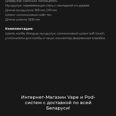
Диффузор: съемный, полиацеталь
POD-системы
Мундштук: нержавеющая сталь с накладкой из дерева
Длина мундштука: 305 мм, D10 мм
Ароматизаторы / Жидкость
Шланг: силиконовый софт-тач
Комплектующие
Длина шланга: 1500 мм
Кальяны и комплектующие
Комплектация:
Шахта, колба, блюдце, мундштук, силиконовый шланг soft touch,
Информация
уплотнители для колбы и чаши, коннектор, фирменная коробка.
Доставка и оплата
Гарантия
Блог
Адреса магазинов
Оптовые продажи
Дисконтная программа
Контакты
+375 (29) 126-36-01
cloudhouse56@gmail.com