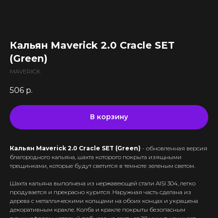
Все комплектующие
Кальяны и комплектующие
Жидкости для вейпа VLIQ
Комплектующие VAPORESSO
VLIQ Holodno Pisec
Все товары категории
Комплектующие VOOPOO
VLIQ Shock
Скидки / Акции
Кальяны
Комплектующие GEEKVAPE
Кальян Maverick 2.0 Cracle SET
Max Flavor Classic
Кальяны Nanosmoke
Доставка и оплата
Комплектующие SMOANT
(Green)
Max Flavor Ice
Чаши для кальянов
Комплектующие RINKOE
Гарантия
Max Flavor Sour
MAVERICK
Мундштуки для кальянов
Комплектующие ELFBAR
Max Flavor Табак
Оптовые продажи
Угли для кальянов
506
р.
Комплектующие OXVA
Дисконтная программа
GLITCH ICED OUT
Трубки для кальянов
Комплектующие Lost Vape
GLITCH NO MINT
Блог
Плиты для кальянов
АКБ (Аккумуляторы)
В корзину
GLITCH GENETIC CODE
Адреса магазинов
Щипцы для кальянов
Зарядные устройства
GLITCH RAISIN
Колбы для кальянов
Кальян Maverick 2.0 Cracle SET (Green)
- обновленная версия
+375 (29) 126-36-01
благородного кальяна, шахта которого покрыта изящными
трещинками, которые будут светится в темноте зеленым светом.
cloudhouse56@gmail.com
Шахта кальяна выполнена из нержавеющей стали AISI 304, легко
cloudhouse56@gmail.com
продувается и прекрасно курится. Наружная часть сделана из
дерева с металлическими кольцами на обоих концах и украшена
декоративным кракле. Колба и кракле покрыты безопасным