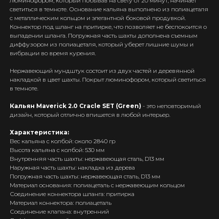
люминофором, который побывав на свету от 20 минут, начинает
светиться в темноте. Основание кальяна выполнено из полиацеталя
с металлическим кольцом и элегантной боковой продувкой.
Коннектор под шланг на притирке, что позволяет не беспокоится о
выпадении шланга. Погружная часть шахты дополнена съемным
диффузором из полиацеталя, который уберет лишние шумы и
вибрации во время курения.
Нержавеющий мундштук состоит из двух частей и деревянной
накладкой в цвет шахты. Покрыт люминофором, который светиться
в темноте.
Кальян Maverick 2.0 Cracle SET (Green)
- это неповторимый
дизайн, который отлично впишется в любой интерьер.
Характеристика:
Вес кальяна с колбой: около 2840 гр
Высота кальяна с колбой: 530 мм
Внутренняя часть шахты: нержавеющая сталь, D13 мм
Интернет-Магазин Vape и Pod-
Наружная часть шахты: накладка из дерева
систем с доставкой по всей
Погружная часть шахты: нержавеющая сталь, D13 мм
Беларуси!
Материал основания: полиацеталь с нержавеющим кольцом
Соединение коннектора шланга: притирка
Каталог
Материал коннектора: полиацеталь
Соединение клапана: внутренний
Скидки/Акции