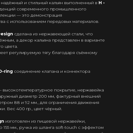
, надёжный и стильный кальян выполненный в
H -
нденций современного промышленного
ллекции — это демонстрация
ва с использованием передовых материалов.
Design
сделана из нержавеющей стали, что
ёжным, а декор кальяна представлен в варианте
о цвета.
меет регулируемую тягу благодаря съёмному
O-ring
соединение клапана и коннектора
- высокотемпературное покрытие, нержавейка
 наружный диаметр 200 мм, фактурный внешний
етром 88 и 92 мм., для ограничения движения
и. Вес 400 гр., цвет чёрный.
gn
изготовлен из пищевой нержавейки,
 155 мм., ручка из шланга soft-touch с эффектом