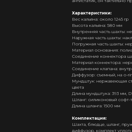
антистатик, он тактильно 
Характеристики:
Вес кальяна: около 1245 гр
Высота кальяна: 580 мм
Внутренняя часть шахты: не
Наружная часть шахты: нак
Погружная часть шахты: не
Материал основания: поли
Соединение коннектора шла
Материал коннектора: нер
Соединение клапана: внут
Диффузор: съемный, на o-ri
Мундштук: нержавеющая ст
цвета
Длина мундштука: 393 мм, D
Шланг: силиконовый софт-
Длина шланга: 1500 мм
Комплектация:
Шахта, блюдце, шланг, пру
диффузор, комплект уплотн