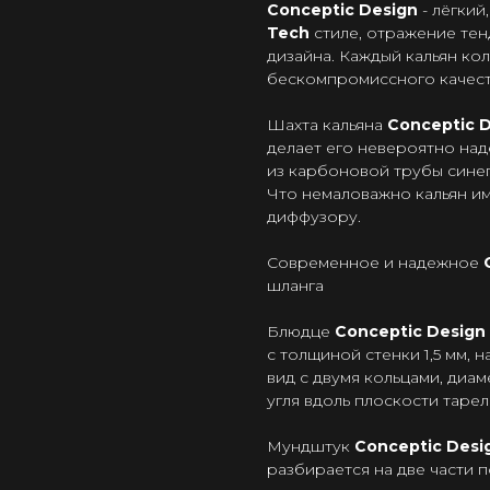
Сonceptic Design
- лёгкий
Tech
стиле, отражение те
дизайна. Каждый кальян ко
бескомпромиссного качест
Шахта кальяна
Сonceptic 
делает его невероятно над
из карбоновой трубы синег
Что немаловажно кальян и
диффузору.
Современное и надежное
шланга
Блюдце
Conceptic Design
с толщиной стенки 1,5 мм,
вид с двумя кольцами, диам
угля вдоль плоскости тарелк
Мундштук
Conceptic Desi
разбирается на две части по