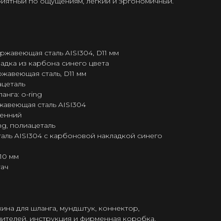
приятный по ощущениям, легкий и эргономичный.
ржавеющая сталь AISI304, D11 мм
ладка из карбона синего цвета
ржавеющая сталь, D11 мм
ацеталь
нга: o-ring
жавеющая сталь AISI304
ренний
ng, полиацеталь
аль AISI304 с карбоновой накладкой синего
10 мм
тач
жина для шланга, мундштук, коннектор,
ителей, инструкция и фирменная коробка.