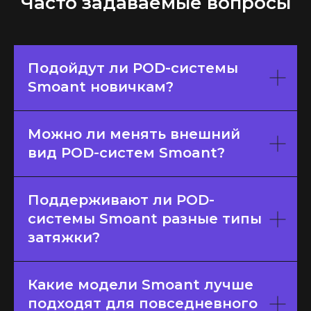
Часто задаваемые вопросы
Подойдут ли POD-системы
Smoant новичкам?
Можно ли менять внешний
вид POD-систем Smoant?
Поддерживают ли POD-
системы Smoant разные типы
Интернет-Магазин Vape и Pod-
затяжки?
систем с доставкой по всей
Беларуси!
Каталог
Какие модели Smoant лучше
Скидки/Акции
подходят для повседневного