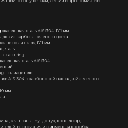
приятный по ощущениям, легкий и эргономичный.
ржавеющая сталь AISI304, D11 мм
ладка из карбона зеленого цвета
ржавеющая сталь, D11 мм
ацеталь
нга: o-ring
жавеющая сталь AISI304
ренний
ng, полиацеталь
аль AISI304 с карбоновой накладкой зеленого
10 мм
тач
жина для шланга, мундштук, коннектор,
ителей, инструкция и фирменная коробка.