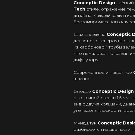
Сonceptic Design
- лёгкий
Tech
стиле, отражение те
дизайна. Каждый кальян ко
бескомпромиссного качест
Шахта кальяна
Сonceptic 
делает его невероятно над
из карбоновой трубы зелен
Что немаловажно кальян и
диффузору.
Современное и надежное
шланга
Блюдце
Conceptic Design
с толщиной стенки 1,5 мм,
вид с двумя кольцами, диам
угля вдоль плоскости тарелк
Мундштук
Conceptic Desi
разбирается на две части по