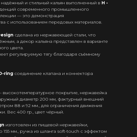
, надёжный и стильный кальян выполненный в
H -
нденций современного промышленного
ллекции — это демонстрация
ва с использованием передовых материалов.
Design
сделана из нержавеющей стали, что
ёжным, а декор кальяна представлен в варианте
ого цвета.
меет регулируемую тягу благодаря съёмному
O-ring
соединение клапана и коннектора
- высокотемпературное покрытие, нержавейка
 наружный диаметр 200 мм, фактурный внешний
етром 88 и 92 мм., для ограничения движения
и. Вес 400 гр., цвет чёрный.
gn
изготовлен из пищевой нержавейки,
 155 мм., ручка из шланга soft-touch с эффектом