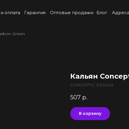
 и оплата
Гарантия
Оптовые продажи
Блог
Адреса
arbon Green
Кальян Concept
CONCEPTIC DESIGN
507
р.
В корзину