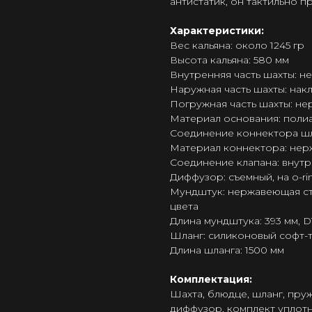
антистатик, он тактильно 
Характеристики:
Вес кальяна: около 1245 гр
Высота кальяна: 580 мм
Внутренняя часть шахты: не
Наружная часть шахты: нак
Погружная часть шахты: не
Материал основания: поли
Соединение коннектора шла
Материал коннектора: нер
Соединение клапана: внут
Диффузор: съемный, на o-ri
Мундштук: нержавеющая ст
цвета
Длина мундштука: 393 мм, D
Шланг: силиконовый софт-
Длина шланга: 1500 мм
Комплектация:
Шахта, блюдце, шланг, пру
диффузор, комплект уплотн