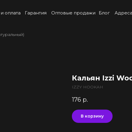
 и оплата
Гарантия
Оптовые продажи
Блог
Адреса
атуральный)
Кальян Izzi Wo
IZZY HOOKAH
176
р.
В корзину