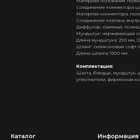
Материал основания: поли
Соединение коннектора шла
Материал коннектора: пол
Соединение клапана: внут
Диффузор: съемный, полиаце
Мундштук: нержавеющая ст
Длина мундштука: 290 мм, 
Шланг: силиконовый софт-
Длина шланга: 1500 мм
Комплектация:
Шахта, блюдце, мундштук, 
уплотнители, фирменная к
Каталог
Информация