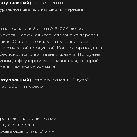
Натуральный)
- выполнен из
уральном цвете, с изящными черными
з нержавеющей стали AISI 304, легко
урится. Наружная часть сделана из дерева и
акле. Основание кальяна выполнено из
классической продувкой. Коннектор под шланг
е беспокоится о выпадении шланга. Погружная
емным диффузором из полиацеталя, который
рации во время курения.
Натуральный)
- это оригинальный дизайн,
 в любой интерьер.
ержавеющая сталь, D13 мм
ладка из дерева
ржавеющая сталь, D13 мм