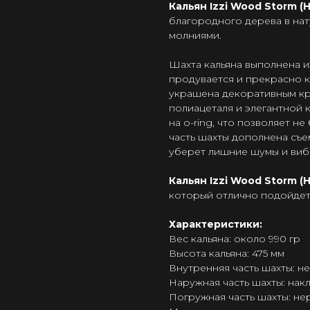
Кальян Izzi Wood Storm (
благородного дерева в нат
молниями.
Шахта кальяна выполнена и
продувается и прекрасно к
украшена декоративным кр
полиацеталя и элегантной 
на o-ring, что позволяет н
часть шахты дополнена съ
уберет лишние шумы и виб
Кальян Izzi Wood Storm (
который отлично подойдет
Характеристики:
Вес кальяна: около 990 гр
Высота кальяна: 475 мм
Внутренняя часть шахты: н
Наружная часть шахты: нак
Погружная часть шахты: не