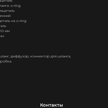
ацеталь
нга: o-ring
иацеталь
ренний
таль на o-ring
аль
D10 мм
тач
шланг, диффузор, коннектор для шланга,
оробка.
Контакты