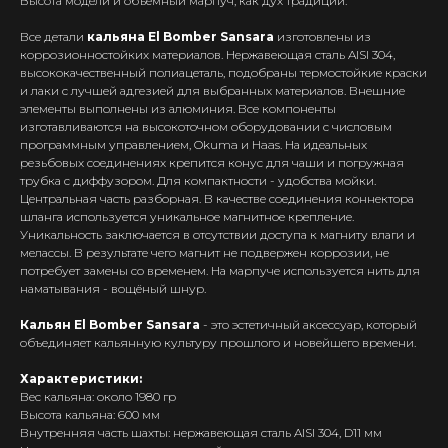
Высота модели и объемный марпуч, как дух традиций.
Все детали
кальяна El Bomber Sansara
изготовлены из
коррозионностойких материалов. Нержавеющая сталь AISI 304,
высококачественный полиацеталь, подобраны термостойкие краски
и лаки с лучшей адгезией для выбранных материалов. Внешние
элементы выполнены из алюминия. Все компоненты
изготавливаются на высокоточном оборудовании с числовым
программным управлением, Okuma и Haas. На идеальных
резьбовых соединениях крепится конус для чаши и погружная
трубка с диффузором. Для компактности - удобства мойки.
Центральная часть разборная. В качестве соединения коннектора
шланга используется уникальное магнитное крепление.
Уникальность заключается в отсутствии доступа к магниту влаги и
мелассы. В результате чего магнит не подвержен коррозии, не
потребует замены со временем. На марпуче используется нить для
наматывания - вощёный шнур.
Кальян El Bomber Sansara
- это эстетичный аксессуар, который
объединяет кальянную культуру прошлого и новейшего времени.
Характеристики:
Вес кальяна: около 1980 гр
Высота кальяна: 600 мм
Интернет-Магазин Vape и Pod-
Внутренняя часть шахты: нержавеющая сталь AISI 304, D11 мм
систем с доставкой по всей