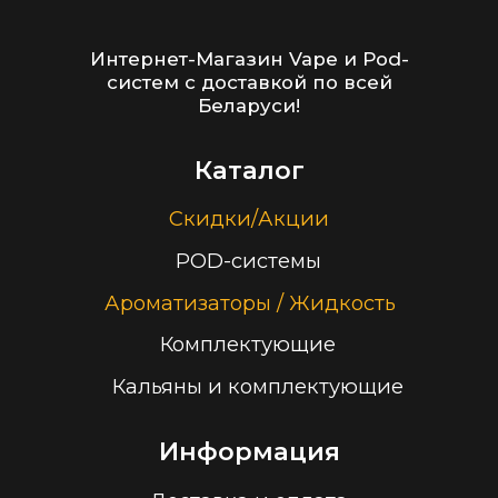
+375 (29) 126-36-01
cloudhouse56@gmail.com
Заказать звонок
Принимаем к оплате
ООО “Облачный дом”
УНП 193636348
Политика конфиденциальности
2026 г.