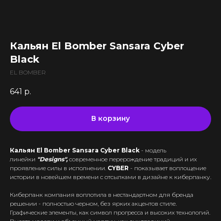
Все комплектующие
Кальяны и комплектующие
Жидкости для вейпа VLIQ
Комплектующие VAPORESSO
VLIQ Holodno Pisec
Все товары категории
Комплектующие VOOPOO
VLIQ Shock
Скидки / Акции
Кальяны
Комплектующие GEEKVAPE
Кальян El Bomber Sansara Cyber
Max Flavor Classic
Кальяны Nanosmoke
Доставка и оплата
Комплектующие SMOANT
Black
Max Flavor Ice
Чаши для кальянов
Комплектующие RINKOE
Гарантия
Max Flavor Sour
EL BOMBER
Мундштуки для кальянов
Комплектующие ELFBAR
Max Flavor Табак
Оптовые продажи
Угли для кальянов
641
р.
Комплектующие OXVA
Дисконтная программа
GLITCH ICED OUT
Трубки для кальянов
Комплектующие Lost Vape
GLITCH NO MINT
Блог
Плиты для кальянов
АКБ (Аккумуляторы)
В корзину
GLITCH GENETIC CODE
Адреса магазинов
Щипцы для кальянов
Зарядные устройства
GLITCH RAISIN
Колбы для кальянов
Кальян El Bomber Sansara Cyber Black
- модель
+375 (29) 126-36-01
линейки
"Designs​",
современное перерождение традиций и их
проявление силы в исполнении.
CYBER
- показывает воплощение
cloudhouse56@gmail.com
истории в новейшем времени с отсылками в дизайне к киберпанку.
cloudhouse56@gmail.com
Киберпанк компания воплотила в нестандартном для бренда
решении - полностью черном, без ярких акцентов стиле.
Графические элементы, как символ прогресса и высоких технологий.