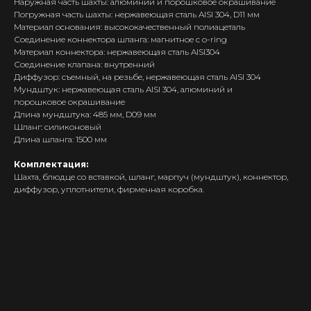
Наружная часть шахты: алюминий и порошковое окрашивание
Беларуси!
Погружная часть шахты: нержавеющая сталь AISI 304, D11 мм
Материал основания: высококачественный полиацеталь
Каталог
Соединение коннектора шланга: магнитное с o-ring
Материал коннектора: нержавеющая сталь AISI304
Скидки/Акции
Соединение клапана: внутренний
POD-системы
Диффузор: съемный, на резьбе, нержавеющая сталь AISI 304
Мундштук: нержавеющая сталь AISI 304, алюминий и
Ароматизаторы / Жидкость
порошковое окрашивание
Комплектующие
Длина мундштука: 485 мм, D09 мм
Шланг: силиконовый
Кальяны и комплектующие
Длина шланга: 1500 мм
Информация
Комплектация:
Шахта, блюдце со вставкой, шланг, марпуч (мундштук), коннектор,
Доставка и оплата
диффузор, уплотнители, фирменная коробка.
Гарантия
Блог
Адреса магазинов
Оптовые продажи
Дисконтная программа
Контакты