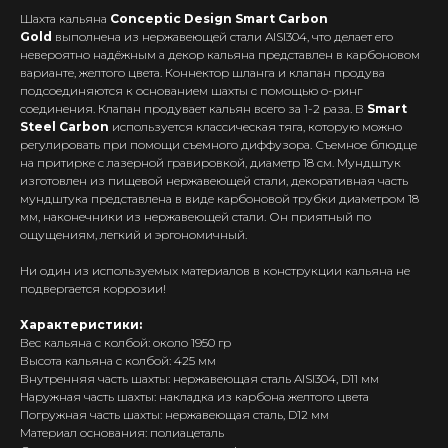
Шахта кальяна
Conceptic Design Smart Carbon
Gold
выполнена из нержавеющей стали AISI304, что делает его
невероятно надёжным а декор кальяна представлен в карбоновом
варианте, желтого цвета. Коннектор шланга и клапан продува
подсоединяются к основанием шахты с помощью о-ринг
соединения. Клапан продувает кальян всего за 1-2 раза. В
Smart
Steel Carbon
используется классическая тяга, которую можно
регулировать при помощи съемного диффузора. Съемное блюдце
на притирке с лазерной гравировкой, диаметр 18 см. Мундштук
изготовлен из пищевой нержавеющей стали, декоративная часть
мундштука представлена в виде карбоновой трубки диаметром 18
мм, наконечники из нержавеющей стали. Он приятный по
ощущениям, легкий и эргономичный.
Ни один из используемых материалов в конструкции кальяна не
подвергается коррозии!
Характеристики:
Вес кальяна с колбой: около 1950 гр
Высота кальяна с колбой: 425 мм
Внутренняя часть шахты: нержавеющая сталь AISI304, D11 мм
Интернет-Магазин Vape и Pod-
Наружная часть шахты: накладка из карбона желтого цвета
систем с доставкой по всей
Беларуси!
Погружная часть шахты: нержавеющая сталь, D12 мм
Материал основания: полиацеталь