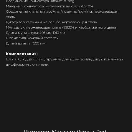
Соединение коннектора шланга: o-ring
Каталог
Материал коннектора: нержавеющая сталь AISI304
Скидки/Акции
Соединение клапана: наружный, съемный, o-ring, нержавеющая
сталь
POD-системы
Диффузор: съемный, на резьбе, нержавеющая сталь
Ароматизаторы / Жидкость
Мундштук: нержавеющая сталь AISI304 и карбон желтого цвета
Длина мундштука: 293 мм, D10 мм
Комплектующие
Шланг: силиконовый софт-тач
Кальяны и комплектующие
Длина шланга: 1500 мм
Комплектация:
Информация
Шахта, блюдце, шланг, пружина для шланга, мундштук, коннектор,
диффузор, уплотнители.
Доставка и оплата
Гарантия
Блог
Адреса магазинов
Оптовые продажи
Дисконтная программа
Контакты
+375 (29) 126-36-01