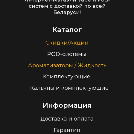
cloudhouse56@gmail.com
Заказать звонок
Принимаем к оплате
ООО “Облачный дом”
УНП 193636348
Политика конфиденциальности
2026 г.