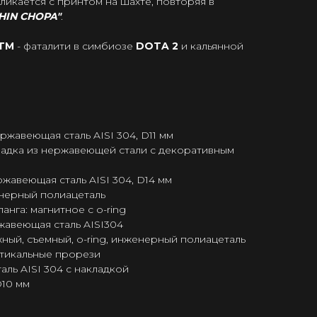
икается с принтом на шахте, повторяя в
HIN CHOPA"
.
MTM
- фаталити в симбиозе
DOTA 2
и кальянной
ржавеющая сталь AISI 304, D11 мм
ладка из нержавеющей стали с декоративным
жавеющая сталь AISI 304, D14 мм
нерный полиацеталь
нга: магнитное с o-ring
жавеющая сталь AISI304
ный, съемный, o-ring, инженерный полиацеталь
ртикальные прорези
ль AISI 304 с накладкой
D10 мм