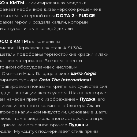
DGO х KMTM
- лимитированная модель в
тражает необычное дизайнерское решение в
ероя компьютерной игры
DOTA 2 - PUDGE
.
азом героя и создала кальян, который
и антураж игры в каждой детали.
UDGO х KMTM
выполнены из
иалов. Нержавеющая сталь AISI 304,
цеталь, подобраны термостойкие краски и лаки
ранных материалов. Все компоненты
оточном оборудовании с числовым
 Okuma и Haas. Блюдце в виде
щита Aegis
-
емирного турнира
Dota The International
.
гравировкой показаны крипы, как существа сил
блюдце настоящим аксессуаром. Шахта повторяет
нем нанесен принт с изображением
Пуджа
, его
писью известного кальянного блогера Славы
игроков кальянной индустрии. Основание шахты
ементом в виде желанного артефакта в игре.
 крюка, как основное оружие
Пуджа
и
одели. Мундштук подчеркивает стиль ярким