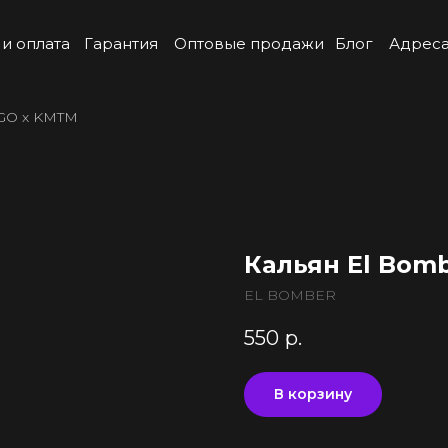
 и оплата
Гарантия
Оптовые продажи
Блог
Адреса
DGO х KMTM
Кальян El Bom
EL BOMBER
550
р.
В корзину