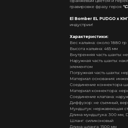
оранжевым цветом и перекл
гравировке фразу героя
"C
El Bomber EL PUDGO х K
индустрии!
Характеристики:
Вес кальяна: около 1880 гр
Высота кальяна: 465 мм
Внутренняя часть шахты: не
Наружная часть шахты: нак
элементом
Погружная часть шахты: нер
Материал основания: инже
Соединение коннектора шла
Материал коннектора: нер
Соединение клапана: наруж
Диффузор: не съемный, ве
Мундштук: нержавеющая ста
Длина мундштука: 300 мм, 
Шланг: силиконовый
Длина шланга: 1500 мм