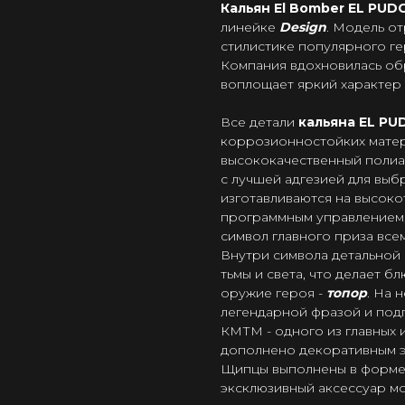
Кальян El Bomber EL PU
линейке
Design
. Модель о
стилистике популярного г
Компания вдохновилась обр
воплощает яркий характер 
Все детали
кальяна EL P
коррозионностойких матер
высококачественный полиа
с лучшей адгезией для выб
изготавливаются на высок
программным управлением,
символ главного приза вс
Внутри символа детальной 
тьмы и света, что делает 
оружие героя -
топор
. На 
легендарной фразой и под
КМТМ - одного из главных 
дополнено декоративным эл
Щипцы выполнены в форме
эксклюзивный аксессуар м