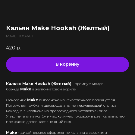
Все комплектующие
Кальяны и комплектующие
Жидкости для вейпа VLIQ
Комплектующие VAPORESSO
VLIQ Holodno Pisec
Все товары категории
Комплектующие VOOPOO
VLIQ Shock
Скидки / Акции
Кальяны
Комплектующие GEEKVAPE
Кальян Make Hookah (Желтый)
Max Flavor Classic
Кальяны Nanosmoke
Доставка и оплата
Комплектующие SMOANT
Max Flavor Ice
MAKE HOOKAH
Чаши для кальянов
Комплектующие RINKOE
Гарантия
Max Flavor Sour
Мундштуки для кальянов
420
р.
Комплектующие ELFBAR
Max Flavor Табак
Оптовые продажи
Угли для кальянов
Комплектующие OXVA
Дисконтная программа
GLITCH ICED OUT
Трубки для кальянов
Комплектующие Lost Vape
В корзину
GLITCH NO MINT
Блог
Плиты для кальянов
АКБ (Аккумуляторы)
GLITCH GENETIC CODE
Адреса магазинов
Щипцы для кальянов
Зарядные устройства
GLITCH RAISIN
Кальян Make Hookah (Желтый)
- премиум модель
Колбы для кальянов
брэнда
Make
в желто-матовом акриле.
+375 (29) 126-36-01
Основание
Make
выполнено из качественного полиацеталя.
cloudhouse56@gmail.com
Погружная трубка и шахта, сделаны из нержавеющей стали, а
накладка выполнена из превосходного матового акрила.
cloudhouse56@gmail.com
Уплотнители на колбу и чашку, имеют окраску в цвет кальяна, что
прекрасно дополняет внешний вид.
Make
- дизайнерское оформление кальяна с высокими