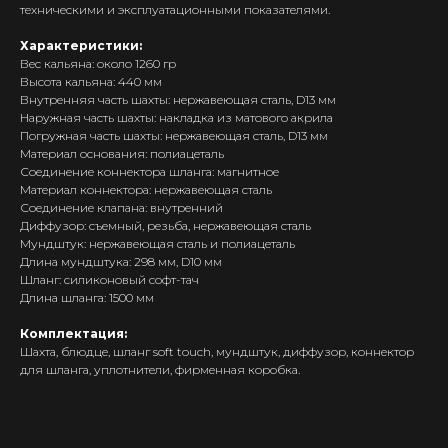
техническими и эксплуатационными показателями.
Характеристики:
Вес кальяна: около 1260 гр
Высота кальяна: 440 мм
Внутренняя часть шахты: нержавеющая сталь, D13 мм
Наружная часть шахты: накладка из матового акрила
Погружная часть шахты: нержавеющая сталь, D13 мм
Материал основания: полиацеталь
Соединение коннектора шланга: магнитное
Интернет-Магазин Vape и Pod-
систем с доставкой по всей
Материал коннектора: нержавеющая сталь
Беларуси!
Соединение клапана: внутренний
Диффузор: съемный, резьба, нержавеющая сталь
Каталог
Мундштук: нержавеющая сталь и полиацеталь
Длина мундштука: 298 мм, D10 мм
Скидки/Акции
Шланг: силиконовый софт-тач
Длина шланга: 1500 мм
POD-системы
Ароматизаторы / Жидкость
Комплектация:
Шахта, блюдце, шланг soft touch, мундштук, диффузор, коннектор
Комплектующие
для шланга, уплотнители, фирменная коробка.
Кальяны и комплектующие
Информация