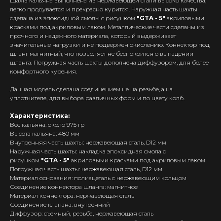
Шахта кальяна выполнена из нержавеющей стали высоко качества,
легко продувается и прекрасно курится. Наружная часть шахты
сделана из эпоксидной смолы с рисунком
"GTA - 5"
акриловыми
красками под акриловым лаком. Металлические части сделаны из
прочного и надежного материала, который выдерживает
значительные нагрузки и не подвержен окислению. Коннектор под
шланг магнитный, что позволяет не беспокоится о выпадении
шланга. Погружная часть шахты дополнена диффузором, для более
комфортного курения.
Данная модель сделана соединением не на резьбе, а на
уплотнителе, для выбора различных форм и по цвету колб.
Характеристика:
Вес кальяна: около 975 гр
Высота кальяна: 480 мм
Внутренняя часть шахты: нержавеющая сталь, D12 мм
Наружная часть шахты: накладка эпоксидная смола с
рисунком
"GTA - 5"
акриловыми красками под акриловым лаком
Интернет-Магазин Vape и Pod-
Погружная часть шахты: нержавеющая сталь, D12 мм
систем с доставкой по всей
Материал основания: полиацеталь с нержавеющим кольцом
Беларуси!
Соединение коннектора шланга: магнитное
Материал коннектора: нержавеющая сталь
Каталог
Соединение клапана: внутренний
Диффузор: съемный, резьба, нержавеющая сталь
Скидки/Акции