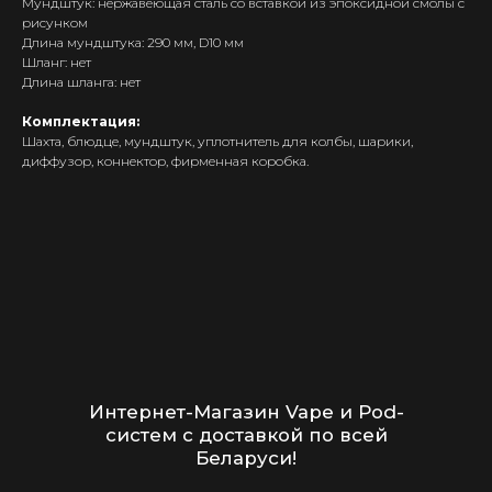
Мундштук: нержавеющая сталь со вставкой из эпоксидной смолы с
POD-системы
рисунком
Длина мундштука: 290 мм, D10 мм
Ароматизаторы / Жидкость
Шланг: нет
Комплектующие
Длина шланга: нет
Кальяны и комплектующие
Комплектация:
Шахта, блюдце, мундштук, уплотнитель для колбы, шарики,
Информация
диффузор, коннектор, фирменная коробка.
Доставка и оплата
Гарантия
Блог
Адреса магазинов
Оптовые продажи
Дисконтная программа
Контакты
+375 (29) 126-36-01
cloudhouse56@gmail.com