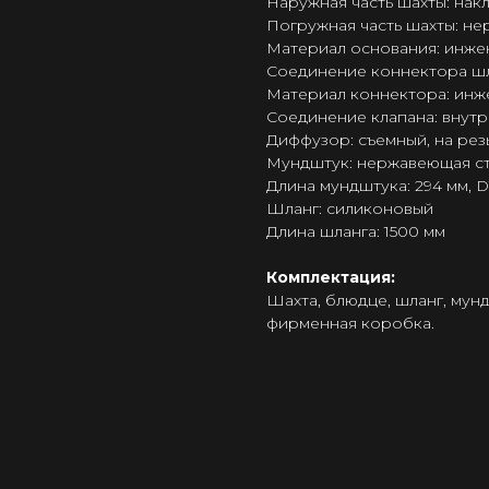
Наружная часть шахты: нак
Погружная часть шахты: нер
Материал основания: инж
Соединение коннектора шла
Материал коннектора: ин
Соединение клапана: внут
Диффузор: съемный, на рез
Мундштук: нержавеющая ста
Длина мундштука: 294 мм, D
Шланг: силиконовый
Длина шланга: 1500 мм
Комплектация:
Шахта, блюдце, шланг, мун
фирменная коробка.