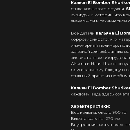
Кальян El Bomber Shurik
стиле японского оружия.
S
культуры и истории, что к
визуальной и технической 
Все детали
кальяна El Bom
коррозионностойких матер
инженерный полимер, подо
адгезией для выбранных ма
высокоточном оборудован
Okuma и Haas. Шахта визуа
оригинальному блюдцу и вс
стильный принт из необычн
Кальян El Bomber Shurike
каждому, ведь здесь сочета
Характеристики:
Вес кальяна: около 900 гр
Высота кальяна: 270 мм
Внутренняя часть шахты: не