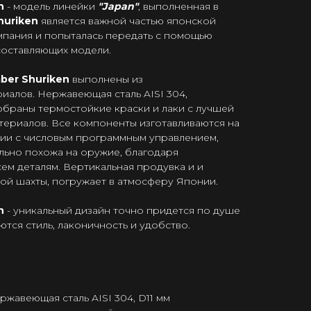
en
- модель линейки
"Japan"
, выполненная в
huriken
является важной частью японской
омпания и попыталась передать с помощью
составляющих модели.
ber Shuriken
выполнены из
иалов. Нержавеющая сталь AISI 304,
браны термостойкие краски и лаки с лучшей
териалов. Все компоненты изготавливаются на
ии с числовым программным управлением,
льно похожа на оружие, благодаря
ем деталям. Вертикальная продувка и и
ой шахты, погружает в атмосферу Японии.
n
- уникальный дизайн точно придется по душе
ются стиль, лаконичность и удобство.
ржавеющая сталь AISI 304, D11 мм