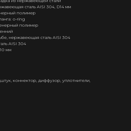
ладка из нержавеющей стали
жавеющая сталь AISI 304, D14 мм
енерный полимер
нга: o-ring
женерный полимер
ренний
ьбе, нержавеющая сталь AISI 304
ль AISI 304
10 мм
дштук, коннектор, диффузор, уплотнители,