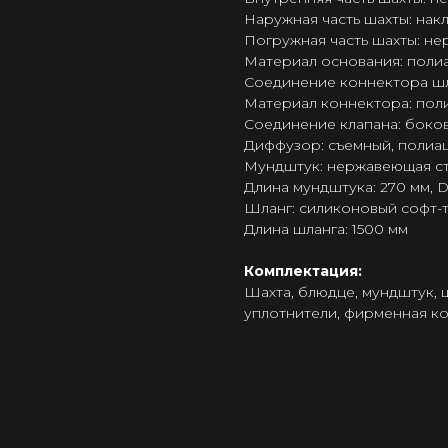
Наружная часть шахты: нак
Погружная часть шахты: не
Материал основания: поли
Соединение коннектора шла
Материал коннектора: пол
Соединение клапана: боко
Диффузор: съемный, полиаце
Мундштук: нержавеющая ст
Длина мундштука: 270 мм, 
Шланг: силиконовый софт-
Длина шланга: 1500 мм
Комплектация:
Шахта, блюдце, мундштук, 
уплотнители, фирменная к