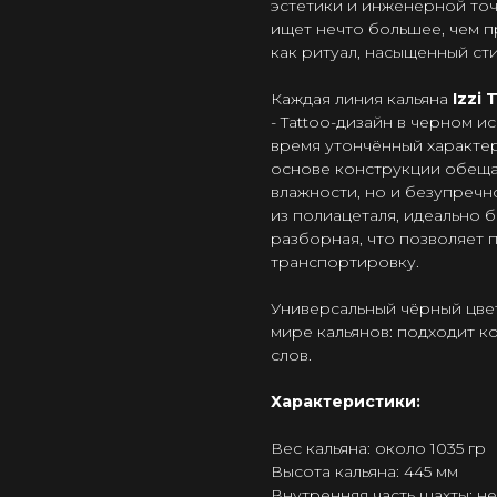
эстетики и инженерной точн
ищет нечто большее, чем п
как ритуал, насыщенный сти
Каждая линия кальяна
Izzi
- Tattoo-дизайн в черном и
время утончённый характер
основе конструкции обещае
влажности, но и безупречн
из полиацеталя, идеально 
разборная, что позволяет
транспортировку.
Универсальный чёрный цв
мире кальянов: подходит к
слов.
Характеристики:
Вес кальяна: около 1035 гр
Высота кальяна: 445 мм
Внутренняя часть шахты: н