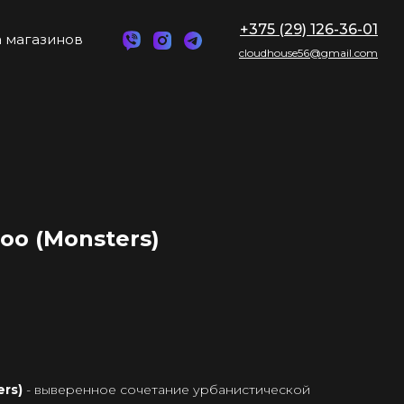
+375 (29) 126-36-01
 магазинов
cloudhouse56@gmail.com
too (Monsters)
ers)
- выверенное сочетание урбанистической