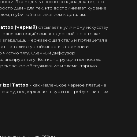
ости. Эта модель словно создана для тех, кто
росто дым - для тех, кто воспринимает курение
лем, глубиной и вниманием к деталям.
 Tattoo (Черный)
отсылает к уличному искусству
сполнении подчёркивает дерзкий, но в то же
 владельца. Нержавеющая сталь и полиацетал в
т не только устойчивость к времени и
о чистую тягу. Съемный диффузор
балансирует тягу. Вся конструкция полностью
 прекрасное обслуживание и элементарную
ет
Izzi Tattoo
- как «маленькое чёрное платье» в
о всему, подчёркивает вкус и не требует лишних
ержавеющая сталь, D13мм