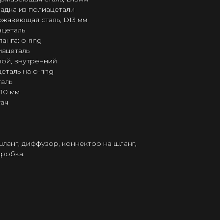
ладка из полиацетали
ржавеющая сталь, D13 мм
ацеталь
нга: o-ring
иацеталь
вой, внутренний
таль на o-ring
аль
D10 мм
тач
шланг, диффузор, коннектор на шланг,
оробка.