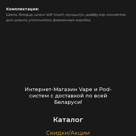
Комплектующие
Комплектация:
Кальяны и комплектующие
Шахта, блюдце, шланг soft touch, мундштук, диффузор, коннектор
для шланга, уплотнители, фирменная коробка.
Информация
Доставка и оплата
Гарантия
Блог
Адреса магазинов
Оптовые продажи
Дисконтная программа
Контакты
+375 (29) 126-36-01
cloudhouse56@gmail.com