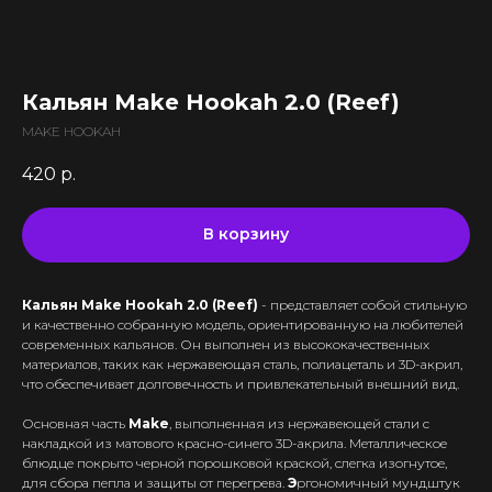
Все комплектующие
Кальяны и комплектующие
Жидкости для вейпа VLIQ
Комплектующие VAPORESSO
VLIQ Holodno Pisec
Все товары категории
Комплектующие VOOPOO
VLIQ Shock
Скидки / Акции
Кальяны
Комплектующие GEEKVAPE
Кальян Make Hookah 2.0 (Reef)
Max Flavor Classic
Кальяны Nanosmoke
Доставка и оплата
Комплектующие SMOANT
Max Flavor Ice
MAKE HOOKAH
Чаши для кальянов
Комплектующие RINKOE
Гарантия
Max Flavor Sour
Мундштуки для кальянов
420
р.
Комплектующие ELFBAR
Max Flavor Табак
Оптовые продажи
Угли для кальянов
Комплектующие OXVA
Дисконтная программа
GLITCH ICED OUT
Трубки для кальянов
Комплектующие Lost Vape
В корзину
GLITCH NO MINT
Блог
Плиты для кальянов
АКБ (Аккумуляторы)
GLITCH GENETIC CODE
Адреса магазинов
Щипцы для кальянов
Зарядные устройства
GLITCH RAISIN
Кальян Make Hookah 2.0 (Reef)
- представляет собой стильную
Колбы для кальянов
и качественно собранную модель, ориентированную на любителей
+375 (29) 126-36-01
современных кальянов. Он выполнен из высококачественных
материалов, таких как нержавеющая сталь, полиацеталь и 3D-акрил,
cloudhouse56@gmail.com
что обеспечивает долговечность и привлекательный внешний вид.
cloudhouse56@gmail.com
Основная часть
Make
, выполненная из нержавеющей стали с
накладкой из матового красно-синего 3D-акрила. Металлическое
блюдце покрыто черной порошковой краской, слегка изогнутое,
для сбора пепла и защиты от перегрева.
Э
ргономичный мундштук