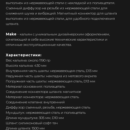
выполнен из нержавеющей стали с накладкой из полиацеталя.
Съемный диффузор на резьбе из нержавеющей стали для
снижения шума и вибраций. Магнитный коннектор для шланга
выполнен из нержавеющей стали, для удобного подключения
шланга.
Make
- кальян с уникальным дизайнерским оформлением,
сочетающий в себе высокие технические характеристики и
отличные эксплуатационные качества.
Характеристики:
Вес кальяна: около 1190 гр
Высота кальяна: 430 мм
Внутренняя часть шахты: нержавеющая сталь, D13 мм
Наружная часть шахты: накладка из матового акрила
Интернет-Магазин Vape и Pod-
Погружная часть шахты: нержавеющая сталь, D13 мм
систем с доставкой по всей
Материал основания: полиацеталь
Беларуси!
Соединение коннектора шланга: магнитное
Материал коннектора: нержавеющая сталь
Каталог
Соединение клапана: внутренний
Диффузор: съемный, резьба, нержавеющая сталь
Скидки/Акции
Мундштук: нержавеющая сталь и полиацеталь
POD-системы
Длина мундштука: 305 мм, D10 мм
Шланг: силиконовый софт-тач
Ароматизаторы / Жидкость
Длина шланга: 1500 мм