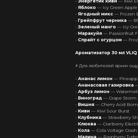
-
Энергетик киви
— Kiwi E
-
Яблоко
— Icy Green Apple
-
Ягодный микс
— Frozen B
-
Грейпфрут черника
— Bl
-
Зеленый манго
— Icy Gr
-
Маракуйя
— Passionfruit 
-
Спрайт с огурцом
— Froz
Ароматизатор 30 мл VLIQ 
⚡ Для любителей ярких ощ
-
Ананас лимон
— Pineapp
-
Ананасовая газировка
—
-
Арбуз лимон
— Watermel
-
Виноград
— Grape Storm
-
Вишня
— Cherry Acid Bo
-
Киви
— Kiwi Sour Burst
-
Клубника
— Strawberry S
-
Клюква
— Cranberry Electr
-
Кола
— Cola Voltage Crash
-
Малина
— Raspberry Turb