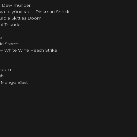
n Dew Thunder
рут клубника) — Pinkman Shock
rple Skittles Boom
nt Thunder
h
e
id Storm
— White Wine Peach Strike
 Boom
sh
Mango Blast
h