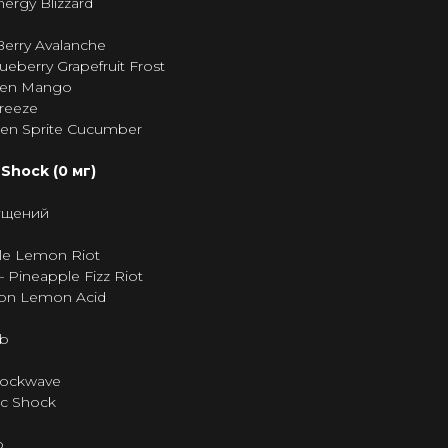
nergy Blizzard
erry Avalanche
ueberry Grapefruit Frost
een Mango
Freeze
en Sprite Cucumber
Shock (0 мг)
ущений
le Lemon Riot
 Pineapple Fizz Riot
on Lemon Acid
mb
hockwave
ic Shock
o