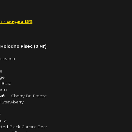
т - скидка 15%
Holodno Pisec (0 мг)
 вкусов
le
ge
 Blast
torm
вый
— Cherry Dr. Freeze
 Strawberry
y
rush
ted Black Currant Pear