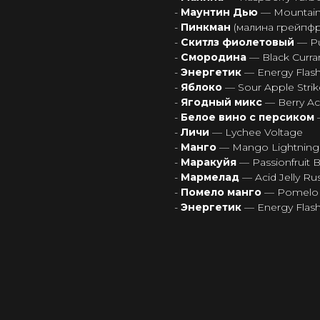
-
Маунтин Дью
— Mountai
-
Пинкман
(малина грейпф
-
Скитлз фиолетовый
— Pu
-
Смородина
— Black Curra
-
Энергетик
— Energy Flas
-
Яблоко
— Sour Apple Strik
-
Ягодный микс
— Berry Ac
-
Белое вино с персиком
-
Личи
— Lychee Voltage
-
Манго
— Mango Lightning
-
Маракуйя
— Passionfruit
-
Мармелад
— Acid Jelly Ru
-
Помело манго
— Pomelo 
-
Энергетик
— Energy Flas