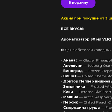
В корзину
Акция при покупке от 3 ш
ВСЕ ВКУСЫ:
Ароматизатор 30 мл VLIQ 
❄️ Для любителей холодных
-
Ананас
— Glacier Pineapp
-
Апельсин
— Iceberg Oran
-
Виноград
— Frozen Grape
-
Вишня
— Chilled Cherry S
-
Доктор Пеппер вишне
-
Земляника
— Frosted Wild
-
Киви
— Extreme Kiwi Frost
-
Малина
— Arctic Raspberr
-
Персик
— Chilled Peach C
-
Смородина груша
— Fros