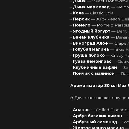
-
Дыня
— Sweet Honeydew
-
Дыня мармелад
— Melo
-
Кола
— Classic Cola
-
Персик
— Juicy Peach Del
-
Помело
— Pomelo Paradi
-
Ягодный йогурт
— Berry 
-
Банан клубника
— Banana
-
Виноград Алое
— Grape 
-
Голубая малина
— Blue Ra
-
Груша яблоко
— Crispy P
-
Гуава лемонграс
— Guava
-
Клубничные вафли
— Str
-
Пончик с малиной
— Ras
Ароматизатор 30 мл Max Fl
❄️ Для освежающих ощуще
-
Ананас
— Chilled Pineappl
-
Арбуз базилик лимон
— 
-
Арбузный лимонад
— Wa
-
Желтое манго малина
—