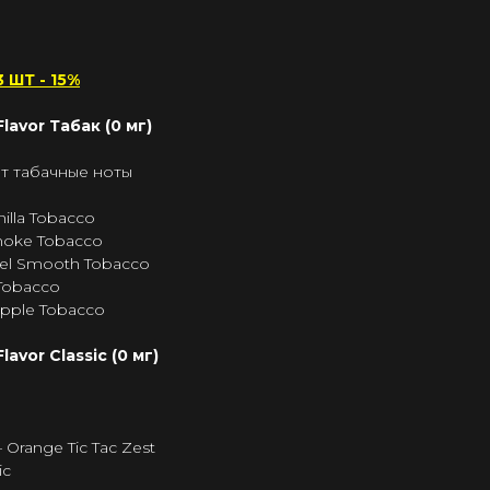
 ШТ - 15%
lavor Табак (0 мг)
ет табачные ноты
nilla Tobacco
moke Tobacco
el Smooth Tobacco
 Tobacco
pple Tobacco
avor Classic (0 мг)
 Orange Tic Tac Zest
ic