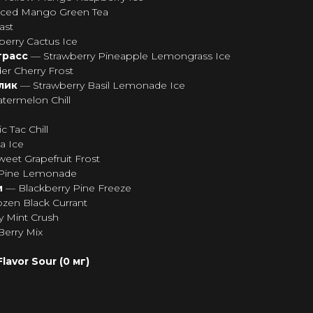
Iced Mango Green Tea
ast
berry Cactus Ice
грасс
— Strawberry Pineapple Lemongrass Ice
er Cherry Frost
илик
— Strawberry Basil Lemonade Ice
ermelon Chill
c Tac Chill
a Ice
eet Grapefruit Frost
 Pine Lemonade
и
— Blackberry Pine Freeze
zen Black Currant
y Mint Crush
Berry Mix
avor Sour (0 мг)