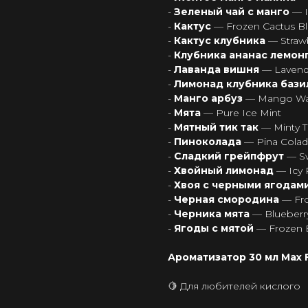
-
Зеленый чай с манго
— 
-
Кактус
— Frozen Cactus Bl
-
Кактус клубника
— Straw
-
Клубника ананас лемон
-
Лаванда вишня
— Lavend
-
Лимонад клубника баз
-
Манго арбуз
— Mango Wat
-
Мята
— Pure Ice Mint
-
Мятный тик так
— Minty Ti
-
Пиноколада
— Pina Colad
-
Сладкий грейпфрут
— Sw
-
Хвойный лимонад
— Icy
-
Хвоя с черными ягодам
-
Черная смородина
— Fro
-
Черника мята
— Blueberr
-
Ягоды с мятой
— Frozen 
Ароматизатор 30 мл Max Fl
🍋 Для любителей кислого