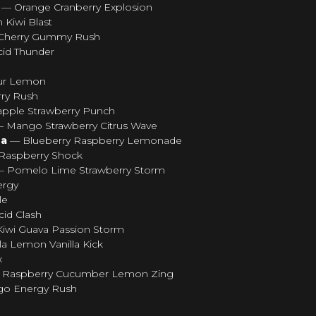
а
— Orange Cranberry Explosion
Kiwi Blast
Cherry Gummy Rush
cid Thunder
our Lemon
rry Rush
pple Strawberry Punch
 Mango Strawberry Citrus Wave
на
— Blueberry Raspberry Lemonade
aspberry Shock
— Pomelo Lime Strawberry Storm
ergy
le
cid Clash
iwi Guava Passion Storm
a Lemon Vanilla Kick
x
 Raspberry Cucumber Lemon Zing
o Energy Rush