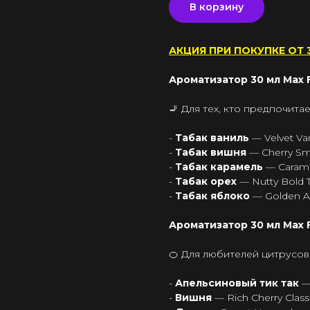
В корзину
АКЦИЯ ПРИ ПОКУПКЕ ОТ 3
Ароматизатор 30 мл Max F
🚬 Для тех, кто предпочита
-
Табак ваниль
— Velvet Va
-
Табак вишня
— Cherry S
-
Табак карамель
— Caram
-
Табак орех
— Nutty Bold
-
Табак яблоко
— Golden A
Ароматизатор 30 мл Max Fl
🍊 Для любителей цитрусов
-
Апельсиновый тик так
—
-
Вишня
— Rich Cherry Class