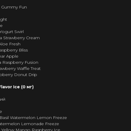
n Gummy Fun
ight
se
Yogurt Swirl
 Strawberry Cream
Aloe Fresh
spberry Bliss
ear Apple
 Raspberry Fusion
awberry Waffle Treat
pberry Donut Drip
avor Ice (0 мг)
ний
e
Basil Watermelon Lemon Freeze
termelon Lemonade Freeze
 Yellow Mango Raspberry Ice