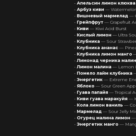
-
Апельсин лимон клюкв
-
Арбуз киви
— Watermelon 
-
Вишневый мармелад
— 
-
Грейпфрут
— Grapefruit A
-
Киви
— Kiwi Acid Burst
-
Кислый лимон
— Ultra S
-
Клубника
— Sour Strawbe
-
Клубника ананас
— Pinea
-
Клубника лимон манго
—
-
Лимонад черника мали
-
Лимон малина
— Lemon R
-
Помело лайм клубника
-
Энергетик
— Extreme En
-
Яблоко
— Sour Green App
-
Гуава папайя
— Tropical A
-
Киви гуава маракуйя
— K
-
Кола лимон ваниль
— Col
-
Мармелад
— Sour Jelly Mi
-
Огурец малина лимон
—
-
Энергетик манго
— Mang