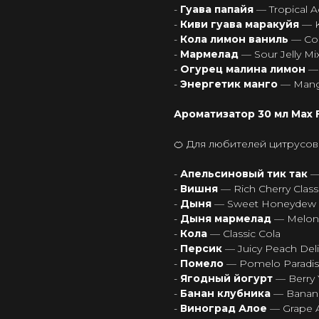
-
Гуава папайя
— Tropical A
-
Киви гуава маракуйя
— K
-
Кола лимон ваниль
— Col
-
Мармелад
— Sour Jelly Mi
-
Огурец малина лимон
—
-
Энергетик манго
— Mang
Ароматизатор 30 мл Max Fl
🍊 Для любителей цитрусов
-
Апельсиновый тик так
—
-
Вишня
— Rich Cherry Class
-
Дыня
— Sweet Honeydew
-
Дыня мармелад
— Melo
-
Кола
— Classic Cola
-
Персик
— Juicy Peach Del
-
Помело
— Pomelo Paradi
-
Ягодный йогурт
— Berry 
-
Банан клубника
— Banana
-
Виноград Алое
— Grape 