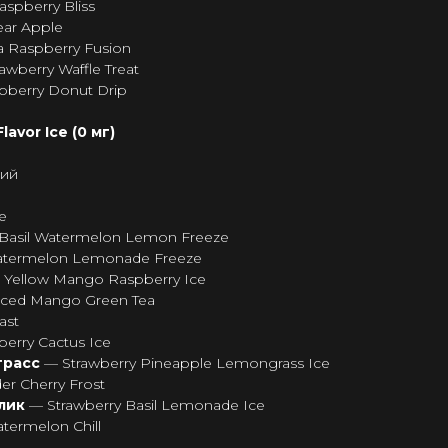
spberry Bliss
ear Apple
 Raspberry Fusion
awberry Waffle Treat
pberry Donut Drip
avor Ice (0 мг)
ний
e
Basil Watermelon Lemon Freeze
termelon Lemonade Freeze
 Yellow Mango Raspberry Ice
Iced Mango Green Tea
ast
berry Cactus Ice
грасс
— Strawberry Pineapple Lemongrass Ice
er Cherry Frost
илик
— Strawberry Basil Lemonade Ice
ermelon Chill