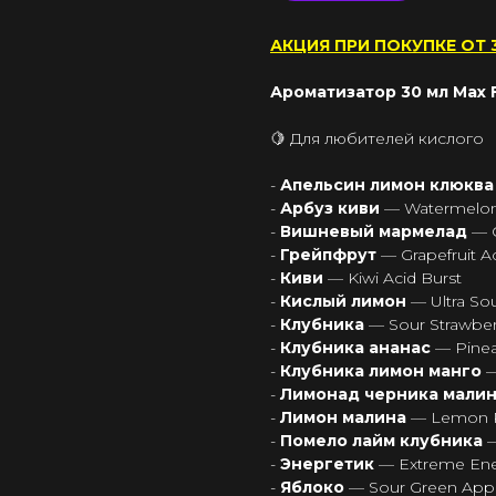
АКЦИЯ ПРИ ПОКУПКЕ ОТ 3
Ароматизатор 30 мл Max Fl
🍋 Для любителей кислого
-
Апельсин лимон клюкв
-
Арбуз киви
— Watermelon 
-
Вишневый мармелад
— 
-
Грейпфрут
— Grapefruit A
-
Киви
— Kiwi Acid Burst
-
Кислый лимон
— Ultra S
-
Клубника
— Sour Strawbe
-
Клубника ананас
— Pinea
-
Клубника лимон манго
—
-
Лимонад черника мали
-
Лимон малина
— Lemon R
-
Помело лайм клубника
-
Энергетик
— Extreme En
-
Яблоко
— Sour Green App