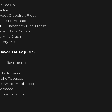
c Tac Chill
a Ice
eet Grapefruit Frost
 Pine Lemonade
и
— Blackberry Pine Freeze
zen Black Currant
y Mint Crush
Berry Mix
lavor Табак (0 мг)
ет табачные ноты
nilla Tobacco
moke Tobacco
el Smooth Tobacco
 Tobacco
pple Tobacco