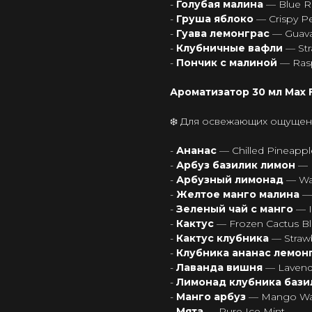
-
Голубая малина
— Blue Ra
-
Груша яблоко
— Crispy P
-
Гуава лемонграс
— Guava
-
Клубничные вафли
— Str
-
Пончик с малиной
— Ras
Ароматизатор 30 мл Max Fl
❄️ Для освежающих ощуще
-
Ананас
— Chilled Pineappl
-
Арбуз базилик лимон
— 
-
Арбузный лимонад
— Wa
-
Желтое манго малина
—
-
Зеленый чай с манго
— 
-
Кактус
— Frozen Cactus Bl
-
Кактус клубника
— Straw
-
Клубника ананас лемон
-
Лаванда вишня
— Lavend
-
Лимонад клубника баз
-
Манго арбуз
— Mango Wat
-
Мята
— Pure Ice Mint