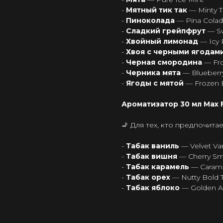
-
Мятный тик так
— Minty Ti
-
Пиноколада
— Pina Colad
-
Сладкий грейпфрут
— Sw
-
Хвойный лимонад
— Icy
-
Хвоя с черными ягодам
-
Черная смородина
— Fro
-
Черника мята
— Blueberr
-
Ягоды с мятой
— Frozen 
Ароматизатор 30 мл Max F
🚬 Для тех, кто предпочита
-
Табак ваниль
— Velvet Va
-
Табак вишня
— Cherry S
-
Табак карамель
— Caram
-
Табак орех
— Nutty Bold
-
Табак яблоко
— Golden A