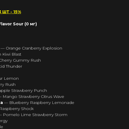
 ШТ - 15%
avor Sour (0 мг)
а
— Orange Cranberry Explosion
Kiwi Blast
Cherry Gummy Rush
cid Thunder
our Lemon
rry Rush
pple Strawberry Punch
 Mango Strawberry Citrus Wave
на
— Blueberry Raspberry Lemonade
aspberry Shock
— Pomelo Lime Strawberry Storm
ergy
le