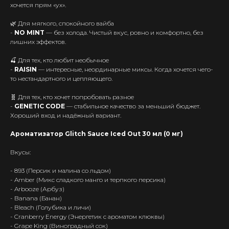
хочется прям «ух».
🌿 Для мягкого, спокойного вайба
-
NO MINT
— без холода. Чистый вкус, ровно и комфортно, без
лишних эффектов.
🍒 Для тех, кто любит необычное
-
RAISIN
— интересные, неординарные миксы. Когда хочется чего-
то нестандартного и цепляющего.
🧬 Для тех, кто хочет попробовать разное
-
GENETIC CODE
— стабильное качество за меньший бюджет.
Хороший вход и надёжный вариант.
Ароматизатор Glitch Sauce Iced Out 30 мл (0 мг)
Вкусы:
- 893 (Персик и малина со льдом)
- Amber (Микс сладкого манго и терпкого персика)
- Arbooze (Арбуз)
- Banana (Банан)
- Bleach (Голубика и личи)
- Cranberry Energy (Энергетик с ароматом клюквы)
- Grape King (Виноградный сок)