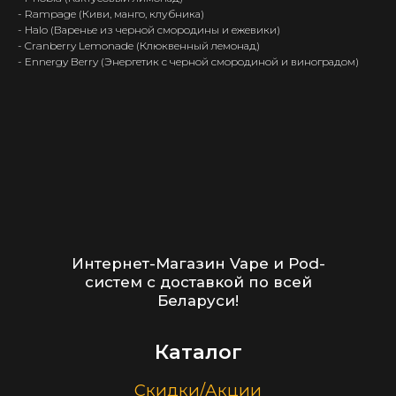
- Rampage (Киви, манго, клубника)
Контакты
- Halo (Варенье из черной смородины и ежевики)
- Cranberry Lemonade (Клюквенный лемонад)
+375 (29) 126-36-01
- Ennergy Berry (Энергетик с черной смородиной и виноградом)
cloudhouse56@gmail.com
Заказать звонок
Принимаем к оплате
ООО “Облачный дом”
УНП 193636348
Политика конфиденциальности
2026 г.