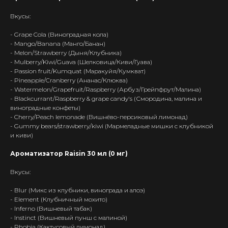
Интернет-Магазин Vape и Pod-
Вкусы:
систем с доставкой по всей
Беларуси!
- Grape Cola (Виноградная кола)
- Mango/Banana (Манго/Банан)
Каталог
- Melon/Strawberry (Дыня/Клубника)
- Mulberry/Kiwi/Guava (Шелковица/Киви/Гуава)
Скидки/Акции
- Passion fruit/Kumquat (Маракуйя/Кумкват)
POD-системы
- Pineapple/Cranberry (Ананас/Клюква)
- Watermelon/Grapefruit/Raspberry (Арбуз/Грейпфрут/Малина)
Ароматизаторы / Жидкость
- Blackcurrant/Raspberry & grape candy's (Смородина, малина и
Комплектующие
виноградные конфеты)
- Cherry/Peach lemonade (Вишнёво-персиковый лимонад)
Кальяны и комплектующие
- Gummy bears/strawberry/kiwi (Мармеладные мишки с клубникой
и киви)
Информация
Ароматизатор Raisin 30 мл (0 мг)
Доставка и оплата
Гарантия
Вкусы:
Блог
- Blur (Микс из клубники, винограда и алоэ)
Адреса магазинов
- Element (Клубничный мохито)
- Inferno (Вишневый табак)
Оптовые продажи
- Instinct (Вишневый пунш с малиной)
Дисконтная программа
- Phobia (Кактусовый лимонад)