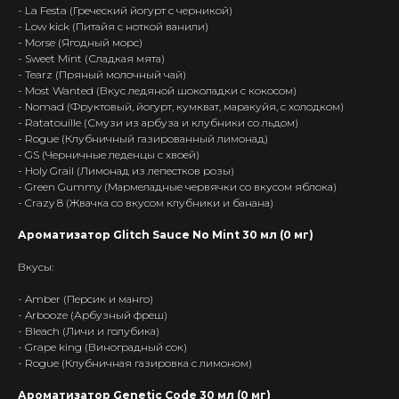
- La Festa (Греческий йогурт с черникой)
- Low kick (Питайя с ноткой ванили)
- Morse (Ягодный морс)
- Sweet Mint (Сладкая мята)
- Tearz (Пряный молочный чай)
- Most Wanted (Вкус ледяной шоколадки с кокосом)
- Nomad (Фруктовый, йогурт, кумкват, маракуйя, с холодком)
- Ratatouille (Смузи из арбуза и клубники со льдом)
- Rogue (Клубничный газированный лимонад)
- GS (Черничные леденцы с хвоей)
- Holy Grail (Лимонад из лепестков розы)
- Green Gummy (Мармеладные червячки со вкусом яблока)
- Crazy 8 (Жвачка со вкусом клубники и банана)
Ароматизатор Glitch Sauce No Mint 30 мл (0 мг)
Вкусы:
- Amber (Персик и манго)
- Arbooze (Арбузный фреш)
- Bleach (Личи и голубика)
- Grape king (Виноградный сок)
- Rogue (Клубничная газировка с лимоном)
Ароматизатор Genetic Code 30 мл (0 мг)