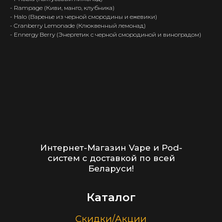
- Rampage (Киви, манго, клубника)
Контакты
- Halo (Варенье из черной смородины и ежевики)
- Cranberry Lemonade (Клюквенный лемонад)
+375 (29) 126-36-01
- Ennergy Berry (Энергетик с черной смородиной и виноградом)
cloudhouse56@gmail.com
Заказать звонок
Принимаем к оплате
ООО “Облачный дом”
УНП 193636348
Политика конфиденциальности
2026 г.