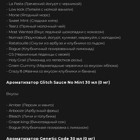
- La Festa (Греческий йогурт с черникой)
- Low kick (Питайя с ноткой ванили)
- Morse (Ягодный морс)
- Sweet Mint (Сладкая мята)
- Tearz (Пряный молочный чай)
- Most Wanted (Вкус ледяной шоколадки с кокосом)
- Nomad (Фруктовый, йогурт, кумкват, маракуйя, с холодком)
- Ratatouille (Смузи из арбуза и клубники со льдом)
- Rogue (Клубничный газированный лимонад)
- GS (Черничные леденцы с хвоей)
- Holy Grail (Лимонад из лепестков розы)
- Green Gummy (Мармеладные червячки со вкусом яблока)
- Crazy 8 (Жвачка со вкусом клубники и банана)
Ароматизатор Glitch Sauce No Mint 30 мл (0 мг)
Вкусы:
- Amber (Персик и манго)
- Arbooze (Арбузный фреш)
- Bleach (Личи и голубика)
- Grape king (Виноградный сок)
- Rogue (Клубничная газировка с лимоном)
Ароматизатор Genetic Code 30 мл (0 мг)