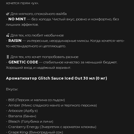
хочется прям «ух».
🌿 Для мягкого, спокойного вайба
-
NO MINT
— без холода. Чистый вкус, ровно и комфортно, без
лишних эффектов.
🍒 Для тех, кто любит необычное
-
RAISIN
— интересные, неординарные миксы. Когда хочется чего-
то нестандартного и цепляющего.
🧬 Для тех, кто хочет попробовать разное
-
GENETIC CODE
— стабильное качество за меньший бюджет.
Хороший вход и надёжный вариант.
Ароматизатор Glitch Sauce Iced Out 30 мл (0 мг)
Вкусы:
- 893 (Персик и малина со льдом)
- Amber (Микс сладкого манго и терпкого персика)
- Arbooze (Арбуз)
- Banana (Банан)
- Bleach (Голубика и личи)
- Cranberry Energy (Энергетик с ароматом клюквы)
- Grape King (Виноградный сок)