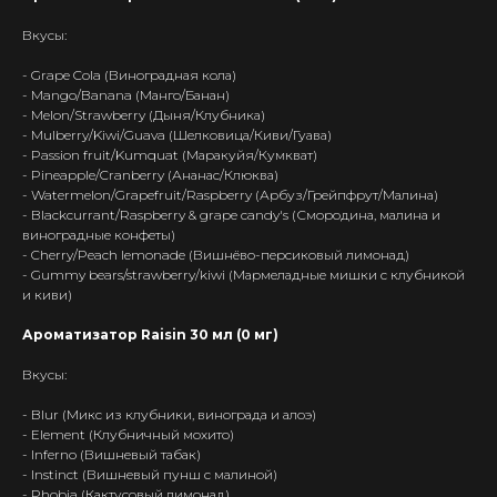
Интернет-Магазин Vape и Pod-
Вкусы:
систем с доставкой по всей
Беларуси!
- Grape Cola (Виноградная кола)
- Mango/Banana (Манго/Банан)
Каталог
- Melon/Strawberry (Дыня/Клубника)
- Mulberry/Kiwi/Guava (Шелковица/Киви/Гуава)
Скидки/Акции
- Passion fruit/Kumquat (Маракуйя/Кумкват)
POD-системы
- Pineapple/Cranberry (Ананас/Клюква)
- Watermelon/Grapefruit/Raspberry (Арбуз/Грейпфрут/Малина)
Ароматизаторы / Жидкость
- Blackcurrant/Raspberry & grape candy's (Смородина, малина и
Комплектующие
виноградные конфеты)
- Cherry/Peach lemonade (Вишнёво-персиковый лимонад)
Кальяны и комплектующие
- Gummy bears/strawberry/kiwi (Мармеладные мишки с клубникой
и киви)
Информация
Ароматизатор Raisin 30 мл (0 мг)
Доставка и оплата
Гарантия
Вкусы:
Блог
- Blur (Микс из клубники, винограда и алоэ)
Адреса магазинов
- Element (Клубничный мохито)
- Inferno (Вишневый табак)
Оптовые продажи
- Instinct (Вишневый пунш с малиной)
Дисконтная программа
- Phobia (Кактусовый лимонад)