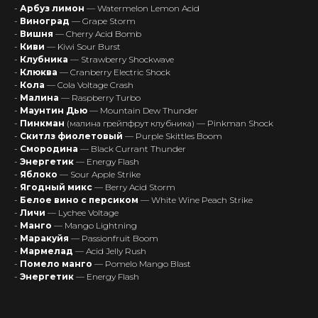
-
Арбуз лимон
— Watermelon Lemon Acid
-
Виноград
— Grape Storm
-
Вишня
— Cherry Acid Bomb
Интернет-Магазин Vape и Pod-
-
Киви
— Kiwi Sour Burst
систем с доставкой по всей
-
Клубника
— Strawberry Shockwave
Беларуси!
-
Клюква
— Cranberry Electric Shock
-
Кола
— Cola Voltage Crash
Каталог
-
Малина
— Raspberry Turbo
-
Маунтин Дью
— Mountain Dew Thunder
Скидки/Акции
-
Пинкман
(малина грейпфрут клубника) — Pinkman Shock
POD-системы
-
Скитлз фиолетовый
— Purple Skittles Boom
-
Смородина
— Black Currant Thunder
Ароматизаторы / Жидкость
-
Энергетик
— Energy Flash
Комплектующие
-
Яблоко
— Sour Apple Strike
-
Ягодный микс
— Berry Acid Storm
Кальяны и комплектующие
-
Белое вино с персиком
— White Wine Peach Strike
-
Личи
— Lychee Voltage
Информация
-
Манго
— Mango Lightning
-
Маракуйя
— Passionfruit Boom
Доставка и оплата
-
Мармелад
— Acid Jelly Rush
Гарантия
-
Помело манго
— Pomelo Mango Blast
-
Энергетик
— Energy Flash
Блог
Адреса магазинов