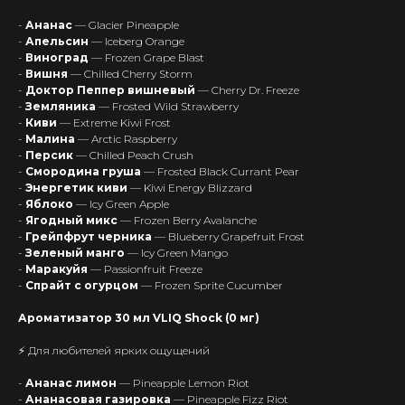
-
Ананас
— Glacier Pineapple
-
Апельсин
— Iceberg Orange
-
Виноград
— Frozen Grape Blast
-
Вишня
— Chilled Cherry Storm
-
Доктор Пеппер вишневый
— Cherry Dr. Freeze
-
Земляника
— Frosted Wild Strawberry
-
Киви
— Extreme Kiwi Frost
-
Малина
— Arctic Raspberry
-
Персик
— Chilled Peach Crush
-
Смородина груша
— Frosted Black Currant Pear
-
Энергетик киви
— Kiwi Energy Blizzard
-
Яблоко
— Icy Green Apple
-
Ягодный микс
— Frozen Berry Avalanche
-
Грейпфрут черника
— Blueberry Grapefruit Frost
-
Зеленый манго
— Icy Green Mango
-
Маракуйя
— Passionfruit Freeze
-
Спрайт с огурцом
— Frozen Sprite Cucumber
Ароматизатор 30 мл VLIQ Shock (0 мг)
⚡ Для любителей ярких ощущений
-
Ананас лимон
— Pineapple Lemon Riot
-
Ананасовая газировка
— Pineapple Fizz Riot