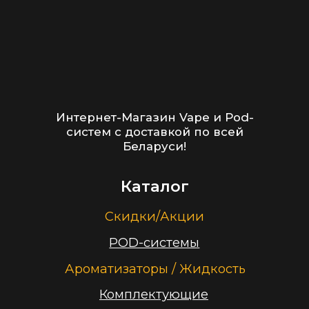
Оптовые продажи
Дисконтная программа
Контакты
+375 (29) 126-36-01
cloudhouse56@gmail.com
Заказать звонок
Принимаем к оплате
ООО “Облачный дом”
УНП 193636348
Политика конфиденциальности
2026 г.