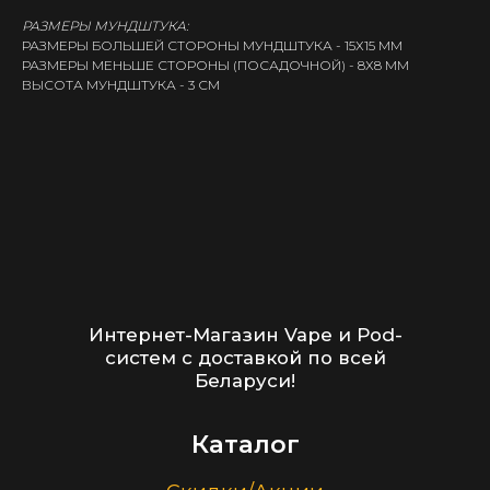
РАЗМЕРЫ МУНДШТУКА:
Каталог
РАЗМЕРЫ БОЛЬШЕЙ СТОРОНЫ МУНДШТУКА - 15Х15 ММ
РАЗМЕРЫ МЕНЬШЕ СТОРОНЫ (ПОСАДОЧНОЙ) - 8Х8 ММ
Скидки/Акции
ВЫСОТА МУНДШТУКА - 3 СМ
POD-системы
Ароматизаторы / Жидкость
Комплектующие
Кальяны и комплектующие
Информация
Доставка и оплата
Гарантия
Блог
Адреса магазинов
Оптовые продажи
Дисконтная программа
Контакты