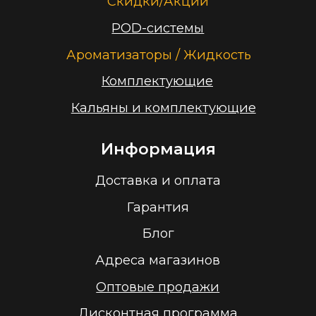
+375 (29) 126-36-01
cloudhouse56@gmail.com
Заказать звонок
Принимаем к оплате
ООО “Облачный дом”
УНП 193636348
Политика конфиденциальности
2026 г.