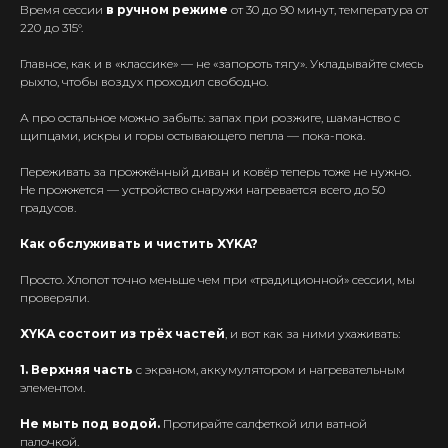
Время сессии
в ручном режиме
от 30 до 90 минут, температура от
220 до 315°.
Главное, как и в «классике» — не «запороть тягу». Укладывайте смесь
рыхло, чтобы воздух проходил свободно.
А про остальное можно забыть: запах при розжиге, шаманство с
щипцами, искры и горы остывающего пепла — пока-пока.
Переживать за прожжённый диван и ковёр теперь тоже не нужно.
Не прожжется — устройство снаружи нагревается всего до 50
градусов.
Как обслуживать и чистить XYKA?
Интернет-Магазин Vape и Pod-
Просто. Хлопот точно меньше чем при «традиционной» сессии, мы
систем с доставкой по всей
проверяли.
Беларуси!
XYKA состоит из трёх частей
, и вот как за ними ухаживать:
Каталог
1. Верхняя часть
с экраном, аккумулятором и нагревательным
Скидки/Акции
элементом.
POD-системы
Не мыть под водой.
Протирайте салфеткой или ватной
Ароматизаторы / Жидкость
палочкой.