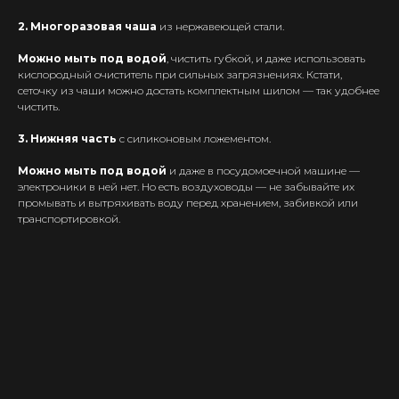
Комплектующие
2. Многоразовая чаша
из нержавеющей стали.
Кальяны и комплектующие
Можно мыть под водой
, чистить губкой, и даже использовать
Информация
кислородный очиститель при сильных загрязнениях. Кстати,
сеточку из чаши можно достать комплектным шилом — так удобнее
Доставка и оплата
чистить.
Гарантия
3. Нижняя часть
с силиконовым ложементом.
Блог
Адреса магазинов
Можно мыть под водой
и даже в посудомоечной машине —
электроники в ней нет. Но есть воздуховоды — не забывайте их
Оптовые продажи
промывать и вытряхивать воду перед хранением, забивкой или
Дисконтная программа
транспортировкой.
Контакты
+375 (29) 126-36-01
cloudhouse56@gmail.com