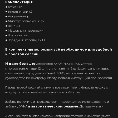
Комплектация
● XYKA Pro
● Уплотнители x2
● Аккумулятор
● Многоразовые чаши x2
● Щипцы
● Мешок для переноски
● Шило-вилка
● Зарядный кабель USB-C
В комплект мы положили всё необходимое для удобной
и простой сессии.
И даже больше:
устройство XYKA PRO, аккумулятор,
многоразовые чаши (2 шт.), уплотнители (2 шт.), щипцы для чаши,
шило-вилка, зарядный кабель USB-C, мешок для переноски,
руководство по быстрому старту, полная инструкция пользователя.
Перед первой сессией снимите все защитные плёнки, заглушку с
аккумулятора и выньте мешочек с адсорбентом
Забить, включить и наслаждаться — коротко про использование и
забивку XYKA
в автоматическом режиме
. Дальше — магия.
А если хочется выставить свои настройки, то такое XYKA тоже умеет.