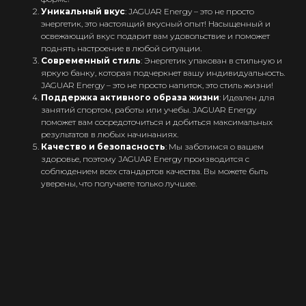
Уникальный вкус
: JAGUAR Energy – это не просто
энергетик, это настоящий вкусный опыт! Насыщенный и
освежающий вкус подарит вам удовольствие и поможет
поднять настроение в любой ситуации.
Современный стиль
: Энергетик упакован в стильную и
яркую банку, которая подчеркнет вашу индивидуальность.
Интернет-Магазин Vape и Pod-
систем с доставкой по всей
JAGUAR Energy – это не просто напиток, это стиль жизни!
Беларуси!
Поддержка активного образа жизни
: Идеален для
занятий спортом, работы или учебы. JAGUAR Energy
Каталог
поможет вам сосредоточиться и добиться максимальных
результатов в любых начинаниях.
Скидки/Акции
Качество и безопасность
: Мы заботимся о вашем
здоровье, поэтому JAGUAR Energy производится с
POD-системы
соблюдением всех стандартов качества. Вы можете быть
Ароматизаторы / Жидкость
уверены, что получаете только лучшее.
Комплектующие
Кальяны и комплектующие
Информация
Доставка и оплата
Гарантия
Блог