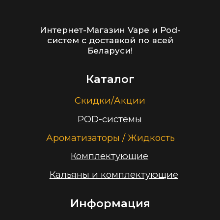
Адреса магазинов
Оптовые продажи
Дисконтная программа
Контакты
+375 (29) 126-36-01
cloudhouse56@gmail.com
Заказать звонок
Принимаем к оплате
ООО “Облачный дом”
УНП 193636348