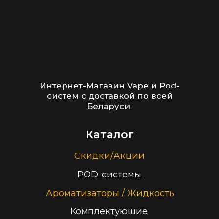
Оптовые продажи
Дисконтная программа
Контакты
+375 (29) 126-36-01
cloudhouse56@gmail.com
Заказать звонок
Принимаем к оплате
ООО “Облачный дом”
УНП 193636348
Политика конфиденциальности
2026 г.