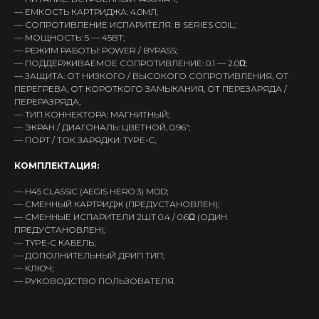
— ЕМКОСТЬ КАРТРИДЖА: 4.0МЛ;
— СОПРОТИВЛЕНИЕ ИСПАРИТЕЛЯ: B SERIES COIL;
— МОЩНОСТЬ: 5 — 45ВТ;
Интернет-Магазин Vape и Pod-
— РЕЖИМ РАБОТЫ: POWER / BYPASS;
систем с доставкой по всей
— ПОДДЕРЖИВАЕМОЕ СОПРОТИВЛЕНИЕ: 0.1 — 2.0Ω;
Беларуси!
— ЗАЩИТА: ОТ НИЗКОГО / ВЫСОКОГО СОПРОТИВЛЕНИЯ, ОТ
ПЕРЕГРЕВА, ОТ КОРОТКОГО ЗАМЫКАНИЯ, ОТ ПЕРЕЗАРЯДА /
Каталог
ПЕРЕРАЗРЯДА;
— ТИП КОННЕКТОРА: МАГНИТНЫЙ;
Скидки/Акции
— ЭКРАН / ДИАГОНАЛЬ: ЦВЕТНОЙ, 0.96”;
POD-системы
— ПОРТ / ТОК ЗАРЯДКИ: TYPE-C,
Ароматизаторы / Жидкость
КОМПЛЕКТАЦИЯ:
Комплектующие
— H45 CLASSIC (AEGIS HERO 3) MOD;
Кальяны и комплектующие
— СМЕННЫЙ КАРТРИДЖ (ПРЕДУСТАНОВЛЕН);
— СМЕННЫЕ ИСПАРИТЕЛИ 2ШТ 0.4 / 0.6Ω (ОДИН
Информация
ПРЕДУСТАНОВЛЕН);
— TYPE-C КАБЕЛЬ;
Доставка и оплата
— ДОПОЛНИТЕЛЬНЫЙ ДРИП ТИП;
Гарантия
— КЛЮЧ;
— РУКОВОДСТВО ПОЛЬЗОВАТЕЛЯ.
Блог
Адреса магазинов