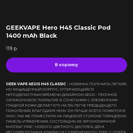
Все комплектующие
Кальяны и комплектующие
Жидкости для вейпа VLIQ
Комплектующие VAPORESSO
VLIQ Holodno Pisec
Все товары категории
Комплектующие VOOPOO
VLIQ Shock
Скидки / Акции
Кальяны
Комплектующие GEEKVAPE
GEEKVAPE Hero H45 Classic Pod
Max Flavor Classic
Кальяны Nanosmoke
Доставка и оплата
Комплектующие SMOANT
1400 mAh Black
Max Flavor Ice
Чаши для кальянов
Комплектующие RINKOE
Гарантия
Max Flavor Sour
Мундштуки для кальянов
Комплектующие ELFBAR
119
р.
Max Flavor Табак
Оптовые продажи
Угли для кальянов
Комплектующие OXVA
Дисконтная программа
GLITCH ICED OUT
Трубки для кальянов
Комплектующие Lost Vape
GLITCH NO MINT
В корзину
Блог
Плиты для кальянов
АКБ (Аккумуляторы)
GLITCH GENETIC CODE
Адреса магазинов
Щипцы для кальянов
Зарядные устройства
GLITCH RAISIN
Колбы для кальянов
GEEK VAPE AEGIS H45 СLASSIC
- НОВИНКА ПОЛУЧИЛА ЛЕГКИЙ,
НО ЗАЩИЩЕННЫЙ КОРПУС, ОТЛИЧАЮЩИЙСЯ
+375 (29) 126-36-01
НЕПОДВЛАСТНЫМ ВРЕМЕНИ ДИЗАЙНОМ AEGIS - ПРОЧНОЕ
СИЛИКОНОВОЕ ПОКРЫТИЕ В СОЧЕТАНИИ С ЭЛЕМЕНТАМИ
cloudhouse56@gmail.com
ГЛАДКОЙ КОЖИ ДЕЛАЕТ ЕГО НА 15% ЛЕГЧЕ ПРЕДЫДУЩЕГО
ПОКОЛЕНИЯ, БЛАГОДАРЯ ЧЕМУ ОН ЛУЧШЕ ВСЕГО ЛОЖИТСЯ В
cloudhouse56@gmail.com
РУКУ, ТАК ЖЕ ПОМЕСТИЛИ НА ЛИЦЕВОЙ СТОРОНЕ ГЛЯНЦЕВУЮ
ПАНЕЛЬ УПРАВЛЕНИЯ, СОСТОЯЩУЮ ИЗ ЭРГОНОМИЧНОЙ
КНОПКИ "FIRE", НОВОГО ЦВЕТНОГО ДИСПЛЕЯ, ДВУХ
РЕГУЛИРОВОЧНЫХ КЛАВИШ И СОВРЕМЕННОГО TYPE-C-ПОРТА.