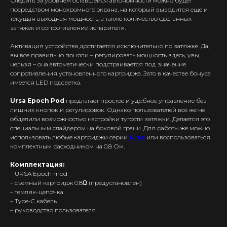
Следить за уровнем оставшейся автономности можно будет
посредством монохромного экрана, на который выводится еще и
текущая выходная мощность, а также количество сделанных
затяжек и сопротивление испарителя.
Активация устройства достигается исключительно по затяжке. Да,
вы все правильно поняли – регулировать мощность здесь, увы,
нельзя – она автоматически подстраивается под значение
сопротивления установленного картриджа. Зато в качестве бонуса
имеется LED подсветка.
Ursa Epoch Pod
предлагает простое и удобное управление без
Интернет-Магазин Vape и Pod-
лишних кнопок и регулировок. Однако пользователей все же не
систем с доставкой по всей
Беларуси!
обделили возможностью настройки тугости затяжки. Делается это
специальным слайдером на боковой грани. Для работы же можно
использовать любые картриджи серии
Ursa
или воспользоваться
Каталог
комплектным расходником на 0,8 Ом.
Скидки/Акции
Комплектация:
POD-системы
– URSA Epoch mod
Ароматизаторы / Жидкость
– съемный картридж 0.8Ω (предустановлен)
– темляк-цепочка
Комплектующие
– Type-C кабель
Кальяны и комплектующие
– руководство пользователя