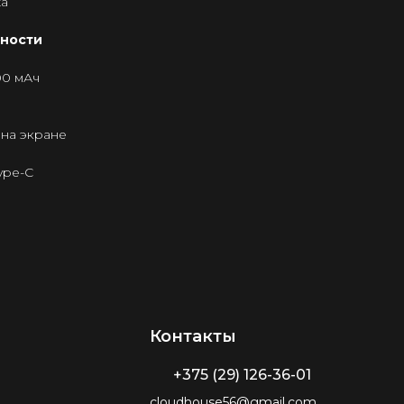
ха
ности
00 мАч
 на экране
ype-C
Контакты
+375 (29) 126-36-01
cloudhouse56@gmail.com