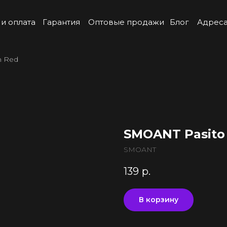
 и оплата
Гарантия
Оптовые продажи
Блог
Адреса
h Red
SMOANT Pasito
SMOANT
139
р.
В корзину