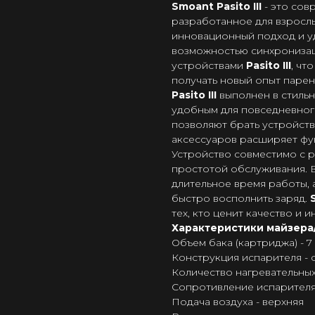
Smoant Pasito III
- это сов
разработанное для взросл
инновационный подход и у
возможностью синхрониза
устройствами
Pasito III
, чт
получать новый опыт парен
Pasito III
выполнен в стильн
удобным для повседневног
позволяют брать устройств
аксессуаров расширяет фу
Устройство совместимо с р
простотой обслуживания. 
длительное время работы, 
быстро восполнить заряд.
тех, кто ценит качество и 
Характеристики майзера
Объем бака (картриджа) - 7
Конструкция испарителя - 
Количество нагревательных
Сопротивление испарителя -
Подача воздуха - верхняя