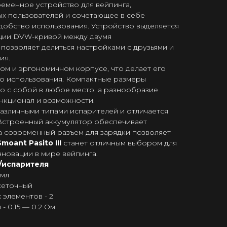
ременное устройство для вейпинга,
ых пользователей и сочетающее в себе
добство использования. Устройство выделяется
ции DVW-кривой между двумя
о позволяет делиться настройками с друзьями и
ия.
ом и эргономичном корпусе, что делает его
о использования. Компактные размеры
о с собой в любое место, а разнообразие
нкционал и возможности.
азличными типами испарителей и отличается
Встроенный аккумулятор обеспечивает
а современный разъем для зарядки позволяет
Smoant Pasito III
станет отличным выбором для
инновации в мире вейпинга.
/испарителя
 мл
сеточный
 элементов - 2
 0.15 — 0.2 Ом