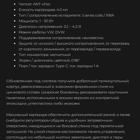
Чипсет: ANT-chip
Емкость картриджа: 4.0 мл
Тип / сопротивление испарителя: S series coils / RBA
Мощность: 1 - 50 Вт
Диапазон напряжения: 3.2 – 4.2 В
Режим работы: VW, DVW
Поддерживаемое сопротивление: неизвестно
Защита: от низкого / высокого сопротивления, от перегрева,
от короткого замыкания, от перезаряда / переразряда
Тип коннектора: магнитный
Экран / диагональ: цветной, 0.96”
Порт / ток зарядки: Type-C, ток зарядки 1 А
Обновленная под-система получила добротный прямоугольный
корпус, реализованный в знакомом фирменном стиле из
цинкового сплава. Широкие боковины декорировали крупными
панелями, исполненными в восьми версиях из контрастной
эпоксидки, углепластика либо экокожи.
Массивный картридж обеспечили дополнительной рамой, а также
снабдили регулятором обдува и удобным заправочным
отверстием, находящимся на боковой стенке под герметичной
заглушкой. На узкой стороне расположили панель управления,
состоящую из небольшой кнопки зажигания, дисплея и пары