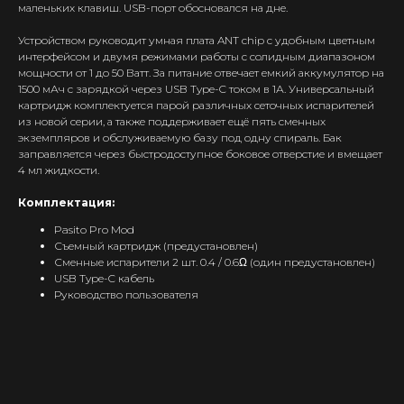
маленьких клавиш. USB-порт обосновался на дне.
Интернет-Магазин Vape и Pod-
систем с доставкой по всей
Устройством руководит умная плата ANT chip с удобным цветным
Беларуси!
интерфейсом и двумя режимами работы с солидным диапазоном
мощности от 1 до 50 Ватт. За питание отвечает емкий аккумулятор на
Каталог
1500 мАч с зарядкой через USB Type-C током в 1А. Универсальный
картридж комплектуется парой различных сеточных испарителей
Скидки/Акции
из новой серии, а также поддерживает ещё пять сменных
POD-системы
экземпляров и обслуживаемую базу под одну спираль. Бак
заправляется через быстродоступное боковое отверстие и вмещает
Ароматизаторы / Жидкость
4 мл жидкости.
Комплектующие
Комплектация:
Кальяны и комплектующие
Pasito Pro Mod
Информация
Съемный картридж (предустановлен)
Сменные испарители 2 шт. 0.4 / 0.6Ω (один предустановлен)
Доставка и оплата
USB Type-C кабель
Руководство пользователя
Гарантия
Блог
Адреса магазинов
Оптовые продажи
Дисконтная программа