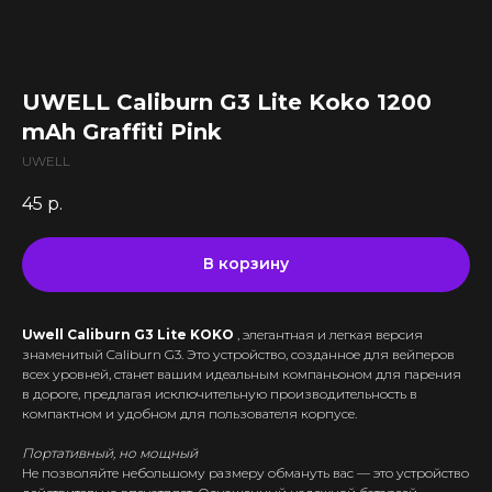
Все комплектующие
Кальяны и комплектующие
Жидкости для вейпа VLIQ
Комплектующие VAPORESSO
VLIQ Holodno Pisec
Все товары категории
Комплектующие VOOPOO
VLIQ Shock
Скидки / Акции
Кальяны
Комплектующие GEEKVAPE
UWELL Caliburn G3 Lite Koko 1200
Max Flavor Classic
Кальяны Nanosmoke
Доставка и оплата
Комплектующие SMOANT
mAh Graffiti Pink
Max Flavor Ice
Чаши для кальянов
Комплектующие RINKOE
Гарантия
Max Flavor Sour
UWELL
Мундштуки для кальянов
Комплектующие ELFBAR
Max Flavor Табак
Оптовые продажи
Угли для кальянов
45
р.
Комплектующие OXVA
Дисконтная программа
GLITCH ICED OUT
Трубки для кальянов
Комплектующие Lost Vape
GLITCH NO MINT
Блог
Плиты для кальянов
АКБ (Аккумуляторы)
В корзину
GLITCH GENETIC CODE
Адреса магазинов
Щипцы для кальянов
Зарядные устройства
GLITCH RAISIN
Колбы для кальянов
Uwell Caliburn G3 Lite KOKO
, элегантная и легкая версия
+375 (29) 126-36-01
знаменитый Caliburn G3. Это устройство, созданное для вейперов
всех уровней, станет вашим идеальным компаньоном для парения
cloudhouse56@gmail.com
в дороге, предлагая исключительную производительность в
компактном и удобном для пользователя корпусе.
cloudhouse56@gmail.com
Портативный, но мощный
Не позволяйте небольшому размеру обмануть вас — это устройство