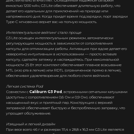
действительно впечатляет. Оснащенный надежной батареей
емкостью 1200 мАч, G3 Lite обеспечивает длительную работу, что
делает его идеальным для приключений на природе или
напряженного дня. Когда придет время подзарядки, порт зарядки
Type-C мгновенно вернет вас на полную мощность.
Интеллектуальное вейпинг стало проще
G3 Lite оснащен интеллектуальным режимом, автоматически
регулирующим мощность в зависимости от сопротивления
капсулы для оптимизации работы. Активация при вдохе делает его
невероятно интуитивным в использовании — просто вставьте
капсулу, сделайте затяжку и наслаждайтесь. При максимальной
мощности 25 Вт этот комплект обеспечивает плавное всасывание
MTL (изо рта в легкие) или RDTL (ограниченное прямо в легкие),
обеспечивая удовлетворение для любого стиля вейпинга.
Интернет-Магазин Vape и Pod-
систем с доставкой по всей
Легкая система Pod
Беларуси!
Совместим с
Caliburn G3 Pod
, встроенными сетчатыми катушками
(доступны с сопротивлением 0,6 Ом и 0,9 Ом). обеспечивают
Каталог
насыщенный вкус и приятный пар. Конструкция с верхней
заправкой обеспечивает быструю и беспроблемную заправку, что
Скидки/Акции
упрощает обслуживание.
POD-системы
Изящный и легкий дизайн
Ароматизаторы / Жидкость
При весе всего 46 г и размерах 111,4 x 28,8 x 16,3 мм G3 Lite является