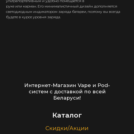
ультрапортативным и удобно помещается в
Комплектующие
руке или карман. Его минималистичный дизайн дополняется
Кальяны и комплектующие
светодиодным индикатором заряда батареи, поэтому вы всегда
будете в курсе уровня заряда.
Информация
Доставка и оплата
Гарантия
Блог
Адреса магазинов
Оптовые продажи
Дисконтная программа
Контакты
+375 (29) 126-36-01
cloudhouse56@gmail.com
Заказать звонок