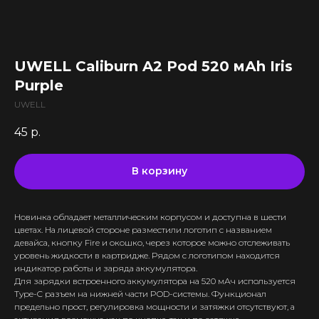
Все комплектующие
Кальяны и комплектующие
Жидкости для вейпа VLIQ
Комплектующие VAPORESSO
VLIQ Holodno Pisec
Все товары категории
Комплектующие VOOPOO
VLIQ Shock
Скидки / Акции
Кальяны
Комплектующие GEEKVAPE
UWELL Caliburn A2 Pod 520 мАh Iris
Max Flavor Classic
Кальяны Nanosmoke
Доставка и оплата
Комплектующие SMOANT
Purple
Max Flavor Ice
Чаши для кальянов
Комплектующие RINKOE
Гарантия
Max Flavor Sour
UWELL
Мундштуки для кальянов
Комплектующие ELFBAR
Max Flavor Табак
Оптовые продажи
Угли для кальянов
45
р.
Комплектующие OXVA
Дисконтная программа
GLITCH ICED OUT
Трубки для кальянов
Комплектующие Lost Vape
GLITCH NO MINT
Блог
Плиты для кальянов
АКБ (Аккумуляторы)
В корзину
GLITCH GENETIC CODE
Адреса магазинов
Щипцы для кальянов
Зарядные устройства
GLITCH RAISIN
Колбы для кальянов
Новинка обладает металлическим корпусом и доступна в шести
+375 (29) 126-36-01
цветах. На лицевой стороне разместили логотип с названием
девайса, кнопку Fire и окошко, через которое можно отслеживать
cloudhouse56@gmail.com
уровень жидкости в картридже. Рядом с логотипом находится
индикатор работы и заряда аккумулятора.
cloudhouse56@gmail.com
Для зарядки встроенного аккумулятора на 520 мАч используется
Интернет-Магазин Vape и Pod-
Type-C разъем на нижней части POD-системы. Функционал
систем с доставкой по всей
предельно прост, регулировка мощности и затяжки отсутствуют, а
Беларуси!