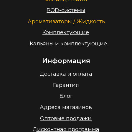
+375 (29) 126-36-01
cloudhouse56@gmail.com
Заказать звонок
Принимаем к оплате
ООО “Облачный дом”
УНП 193636348
Политика конфиденциальности
2026 г.