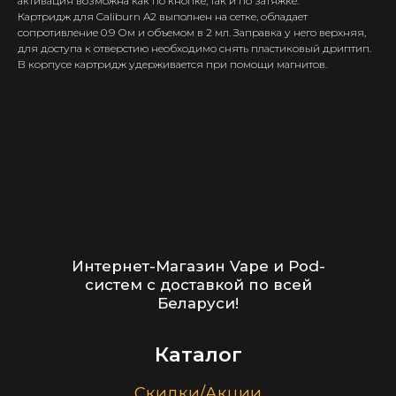
активация возможна как по кнопке, так и по затяжке.
Картридж для Caliburn A2 выполнен на сетке, обладает
Каталог
сопротивление 0.9 Ом и объемом в 2 мл. Заправка у него верхняя,
для доступа к отверстию необходимо снять пластиковый дриптип.
Скидки/Акции
В корпусе картридж удерживается при помощи магнитов.
POD-системы
Ароматизаторы / Жидкость
Комплектующие
Кальяны и комплектующие
Информация
Доставка и оплата
Гарантия
Блог
Адреса магазинов
Оптовые продажи
Дисконтная программа
Контакты