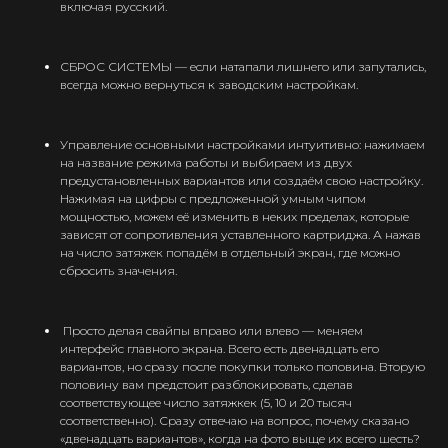
включая русский.
СБРОС СИСТЕМЫ — если натапали лишнего или запутались,
Интернет-Магазин Vape и Pod-
всегда можно вернуться к заводским настройкам.
систем с доставкой по всей
Беларуси!
Каталог
Управление основными настройками интуитивно: нажимаем
на название режима работы и выбираем из двух
Скидки/Акции
предустановленных вариантов или создаём свою настройку.
Нажимая на цифры с предложенной умным чипом
POD-системы
мощностью, можем её изменить в неких пределах, которые
Ароматизаторы / Жидкость
зависят от сопротивления уставленного картриджа. А нажав
на число затяжек попадём в отдельный экран, где можно
Комплектующие
сбросить значения.
Кальяны и комплектующие
Информация
Просто делая свайпы вправо или влево — меняем
интерфейс главного экрана. Всего есть двенадцать его
Доставка и оплата
вариантов, но сразу после покупки только половина. Вторую
Гарантия
половину вам предстоит разблокировать, сделав
соответствующее число затяжкек (5, 10 и 20 тысяч
Блог
соответственно). Сразу отвечаю на вопрос, почему сказано
Адреса магазинов
«двенадцать вариантов», когда на фото выще их всего шесть?