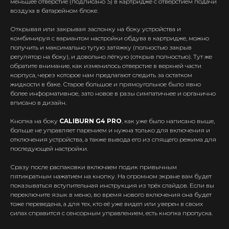
меньшее отверстие (подписано
S
) в картридже с отверстием подачи
воздуха в батарейном блоке.
Открывая или закрывая заслонку на боку устройства и
комбинируя с вариантом настройки обдува в картридже, можно
получить и максимально тугую затяжку (полностью закрыв
регулятор на боку), и довольно лёгкую (открыв полностью). Тут же
обратите внимание, как изменилось отверстие в верхней части
корпуса, через которое нам предлагают следить за остатком
жидкости в баке. Старое большое и прямоугольное было явно
более информативное, зато новое в разы симпатичнее и органично
вписано в дизайн.
Кнопка на боку
CALIBURN G4 PRO
, как уже было написано выше,
больше не управляет парением и нужна только для включения и
отключения устройства, а также вывода его из спящего режима для
последующей настройки.
Сразу после распаковки включаем подик привычным
пятикратным нажатием на кнопку. На огромном экране вам будет
показываться вступительная инструкция из трёх слайдов. Если вы
переключите язык в меню, во время нового включения она будет
тоже переведена, а для тех, кто её уже видел или уверен в своих
силах справится с сенсорным управлением, есть кнопка пропуска.