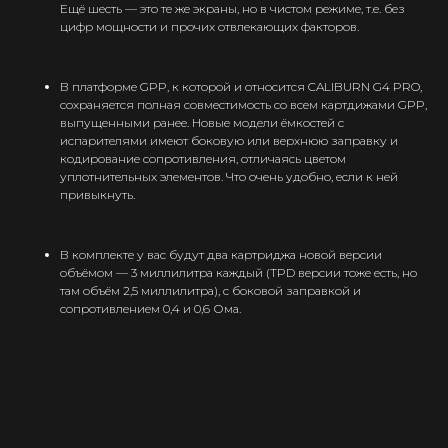
Ещё шесть — это те же экраны, но в чистом режиме, т.е. без
Оптовые продажи
цифр мощности и прочих отвлекающих факторов.
Дисконтная программа
Контакты
В платформе GPP, к которой и относится CALIBURN G4 PRO,
сохраняется полная совместимость со всем картдижами GPP,
+375 (29) 126-36-01
выпущенными ранее. Новые модели ёмкостей с
испарителями имеют боковую или верхнюю заправку и
cloudhouse56@gmail.com
кодирование сопротивления, отличаясь цветом
уплотнительных элементов. Что очень удобно, если к ней
привыкнуть.
Заказать звонок
В комплекте у вас будут два картриджа новой верcии
объёмом — 3 миллилитра каждый (TPD версии тоже есть, но
там объём 2,5 миллилитра), с боковой заправкой и
Принимаем к оплате
сопротивлением 0,4 и 0,6 Ома.
ООО “Облачный дом”
УНП 193636348
Политика конфиденциальности