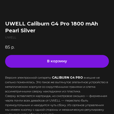
Все комплектующие
Кальяны и комплектующие
Жидкости для вейпа VLIQ
Комплектующие VAPORESSO
VLIQ Holodno Pisec
Все товары категории
Комплектующие VOOPOO
VLIQ Shock
Скидки / Акции
Кальяны
Комплектующие GEEKVAPE
UWELL Caliburn G4 Pro 1800 mAh
Max Flavor Classic
Кальяны Nanosmoke
Доставка и оплата
Комплектующие SMOANT
Pearl Silver
Max Flavor Ice
Чаши для кальянов
Комплектующие RINKOE
Гарантия
Max Flavor Sour
UWELL
Мундштуки для кальянов
Комплектующие ELFBAR
Max Flavor Табак
Оптовые продажи
Угли для кальянов
85
р.
Комплектующие OXVA
Дисконтная программа
GLITCH ICED OUT
Трубки для кальянов
Комплектующие Lost Vape
GLITCH NO MINT
Блог
Плиты для кальянов
АКБ (Аккумуляторы)
В корзину
GLITCH GENETIC CODE
Адреса магазинов
Щипцы для кальянов
Зарядные устройства
GLITCH RAISIN
Колбы для кальянов
Версия электронной сигареты
CALIBURN G4 PRO
внешне не
+375 (29) 126-36-01
сильно поменялась. Это такое же вытянутое элегантное устройство в
металлическом корпусе со скруглёнными гранями и слегка
cloudhouse56@gmail.com
ассиметричными сверху накладками из пластика.
Сверху вставляется картридж, но смотровое окошко — фирменная
cloudhouse56@gmail.com
черта почти всех девайсов от UWELL — перестало быть
прямоугольным и находится чуть сбоку. Из органов управления
мы имеем кнопку с одной стороны и механическую регулировку