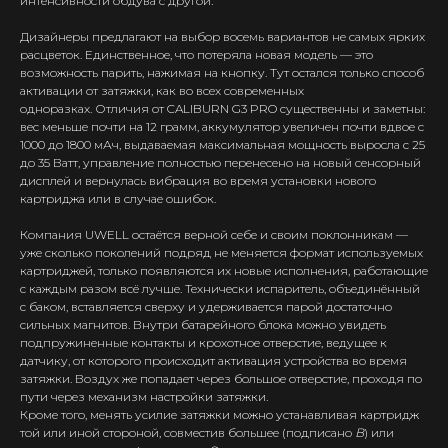
интенсивности обдува с другой.
Дизайнеры предлагают на выбор восемь вариантов не самых ярких
расцветок. Единственное, что потеряла новая модель — это
возможность парить, нажимая на кнопку. Тут остался только способ
активации от затяжки, как во всех современных
одноразках. Отличия от CALIBURN G3 PRO существенны и заметны:
вес меньше почти на 12 грамм, аккумулятор увеличен почти вдвое с
1000 до 1800 мАч, выдаваемая максимальная мощность выросла с 25
до 35 Ватт, управление полностью перенесено на новый сенсорный
дисплей и вернулась вибрация во время установки нового
картриджа или в случае ошибок.
Компания UWELL остаётся верной себе и своим поклонникам —
уже сколько поколений подряд не меняется формат используемых
картриджей, только появляются их новые исполнения, работающие
с каждым разом всё лучше. Технически испаритель, объединённый
с баком, вставляется сверху и удерживается парой достаточно
сильных магнитов. Внутри батарейного блока можно увидеть
подпружиненные контакты и крохотное отверстие, ведущее к
датчику, от которого происходит активация устройства во время
затяжки. Воздух же попадает через большое отверстие, проходя по
пути через механизм настройки затяжки.
Кроме того, менять усилие затяжки можно устанавливая картридж
той или иной стороной, совместив большее (подписано
B
) или