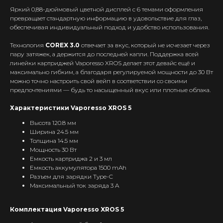
Яркий 0,88-дюймовый цветной дисплей с 6 темами оформления
превращает стандартную информацию в удовольствие для глаз,
обеспечивая индивидуальный подход и удобство использования.
Технология
COREX 3.0
отвечает за вкус, который не исчезает через
пару затяжек, а держится до последней капли. Поддержка всей
линейки картриджей Vaporesso XROS делает этот девайс ещё и
максимально гибким, а благодаря регулируемой мощности до 30 Вт
можно точно настроить свой вейп в соответствии со своими
предпочтениями — будь то насыщенный вкус или плотные облака.
Характеристики Vaporesso XROS 5
Высота 120.8 мм
Ширина 24.5 мм
Толщина 14.5 мм
Интернет-Магазин Vape и Pod-
Мощность 30 Вт
систем с доставкой по всей
Емкость картриджа 2 и 3 мл
Беларуси!
Емкость аккумулятора 1500 mAh
Разъем для зарядки Type-C
Каталог
Максимальный ток заряда 3 A
Скидки/Акции
POD-системы
Комплектация Vaporesso XROS 5
Ароматизаторы / Жидкость