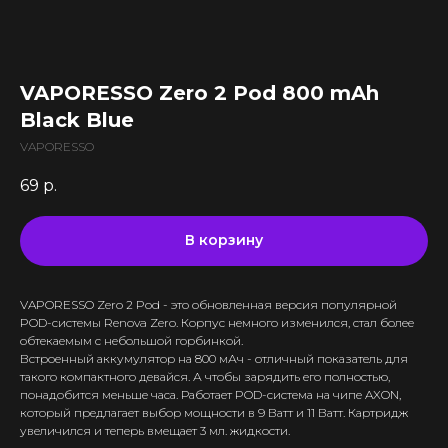
Все комплектующие
Кальяны и комплектующие
Жидкости для вейпа VLIQ
Комплектующие VAPORESSO
VLIQ Holodno Pisec
Все товары категории
Комплектующие VOOPOO
VLIQ Shock
Скидки / Акции
Кальяны
Комплектующие GEEKVAPE
VAPORESSO Zero 2 Pod 800 mAh
Max Flavor Classic
Кальяны Nanosmoke
Доставка и оплата
Комплектующие SMOANT
Black Blue
Max Flavor Ice
Чаши для кальянов
Комплектующие RINKOE
Гарантия
Max Flavor Sour
VAPORESSO
Мундштуки для кальянов
Комплектующие ELFBAR
Max Flavor Табак
Оптовые продажи
Угли для кальянов
69
р.
Комплектующие OXVA
Дисконтная программа
GLITCH ICED OUT
Трубки для кальянов
Комплектующие Lost Vape
GLITCH NO MINT
Блог
Плиты для кальянов
АКБ (Аккумуляторы)
В корзину
GLITCH GENETIC CODE
Адреса магазинов
Щипцы для кальянов
Зарядные устройства
GLITCH RAISIN
Колбы для кальянов
VAPORESSO Zero 2 Pod - это обновленная версия популярной
+375 (29) 126-36-01
POD-системы Renova Zero. Корпус немного изменился, стал более
обтекаемым с небольшой горбинкой.
cloudhouse56@gmail.com
Встроенный аккумулятор на 800 мАч - отличный показатель для
такого компактного девайся. А чтобы зарядить его полностью,
cloudhouse56@gmail.com
понадобится меньше часа. Работает POD-система на чипе AXON,
который предлагает выбор мощности в 9 Ватт и 11 Ватт. Картридж
увеличился и теперь вмещает 3 мл. жидкости.