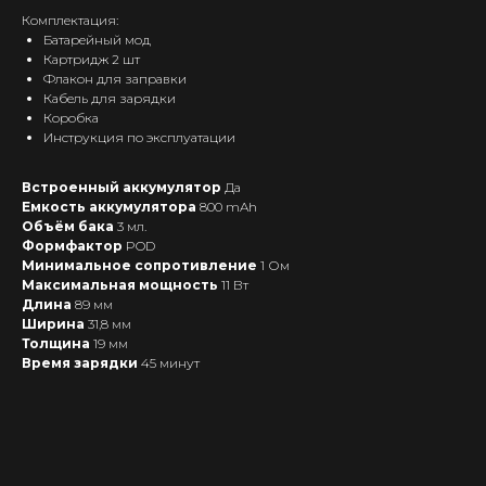
Комплектация:
Батарейный мод
Картридж 2 шт
Флакон для заправки
Кабель для зарядки
Коробка
Инструкция по эксплуатации
Интернет-Магазин Vape и Pod-
систем с доставкой по всей
Встроенный аккумулятор
Да
Беларуси!
Емкость аккумулятора
800 mAh
Объём бака
3 мл.
Каталог
Формфактор
POD
Минимальное сопротивление
1 Ом
Скидки/Акции
Максимальная мощность
11 Вт
POD-системы
Длина
89 мм
Ширина
31,8 мм
Ароматизаторы / Жидкость
Толщина
19 мм
Комплектующие
Время зарядки
45 минут
Кальяны и комплектующие
Информация
Доставка и оплата