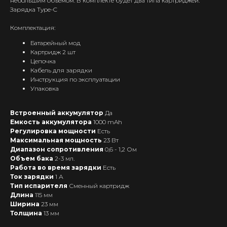
небольшим объёмом. В комплекте будет два типа картриджей.
Зарядка Type-C
Комплектация:
Батарейный мод
Картридж 2 шт
Цепочка
Кабель для зарядки
Инструкция по эксплуатации
Упаковка
Интернет-Магазин Vape и Pod-
Встроенный аккумулятор
Да
систем с доставкой по всей
Беларуси!
Емкость аккумулятора
1000 mAh
Регулировка мощности
Есть
Максимальная мощность
23 Вт
Каталог
Диапазон сопротивления
0,6 - 1,2 Ом
Скидки/Акции
Объем бака
2-3 мл.
Работа во время зарядки
Есть
POD-системы
Ток зарядки
1 А
Ароматизаторы / Жидкость
Тип испарителя
Сменный картридж
Длина
115 мм
Комплектующие
Ширина
23 мм
Кальяны и комплектующие
Толщина
13 мм