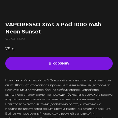
Все комплектующие
Кальяны и комплектующие
Жидкости для вейпа VLIQ
Комплектующие VAPORESSO
VLIQ Holodno Pisec
Все товары категории
Комплектующие VOOPOO
VLIQ Shock
Скидки / Акции
Кальяны
Комплектующие GEEKVAPE
VAPORESSO Xros 3 Pod 1000 mAh
Max Flavor Classic
Кальяны Nanosmoke
Доставка и оплата
Комплектующие SMOANT
Neon Sunset
Max Flavor Ice
Чаши для кальянов
Комплектующие RINKOE
Гарантия
Max Flavor Sour
VAPORESSO
Мундштуки для кальянов
Комплектующие ELFBAR
Max Flavor Табак
Оптовые продажи
Угли для кальянов
79
р.
Комплектующие OXVA
Дисконтная программа
GLITCH ICED OUT
Трубки для кальянов
Комплектующие Lost Vape
GLITCH NO MINT
Блог
Плиты для кальянов
АКБ (Аккумуляторы)
В корзину
GLITCH GENETIC CODE
Адреса магазинов
Щипцы для кальянов
Зарядные устройства
GLITCH RAISIN
Колбы для кальянов
Новинка от Vaporesso Xros 3. Внешний вид выполнен в фирменном
+375 (29) 126-36-01
стиле. Форм-фактор остался прежним, с минимальным декором, за
исключением логотипов бренда с обеих сторон. Устройство
cloudhouse56@gmail.com
выполнено в таком стиле, что подходит буквально всем. Хоть корпус
устройства изготовлен из металла, весить оно будет немного.
cloudhouse56@gmail.com
Палитра вариантов дизайна достаточно богата, и, конечно же,
предпочтение отдается ярким цветам. Картридж остался прежним.
Всё тот же прозрачный картридж с верхней заправкой и