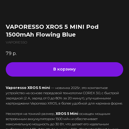
Все комплектующие
Кальяны и комплектующие
Жидкости для вейпа VLIQ
Комплектующие VAPORESSO
VLIQ Holodno Pisec
Все товары категории
Комплектующие VOOPOO
VLIQ Shock
Скидки / Акции
Кальяны
Комплектующие GEEKVAPE
VAPORESSO XROS 5 MINI Pod
Max Flavor Classic
Кальяны Nanosmoke
Доставка и оплата
Комплектующие SMOANT
1500mAh Flowing Blue
Max Flavor Ice
Чаши для кальянов
Комплектующие RINKOE
Гарантия
Max Flavor Sour
VAPORESSO
Мундштуки для кальянов
Комплектующие ELFBAR
Max Flavor Табак
Оптовые продажи
Угли для кальянов
79
р.
Комплектующие OXVA
Дисконтная программа
GLITCH ICED OUT
Трубки для кальянов
Комплектующие Lost Vape
GLITCH NO MINT
Блог
Плиты для кальянов
АКБ (Аккумуляторы)
В корзину
GLITCH GENETIC CODE
Адреса магазинов
Щипцы для кальянов
Зарядные устройства
GLITCH RAISIN
Колбы для кальянов
Vaporesso XROS 5 mini
— новинка 2025г, это компактное
+375 (29) 126-36-01
устройство на основе передовой технологии COREX 3.0, с быстрой
зарядкой (2 А, заряд от 0 до 80% за 20 минут), улучшенными
cloudhouse56@gmail.com
картриджами Vaporesso XROS, в более удобной для кармана форме.
cloudhouse56@gmail.com
Несмотря на тонкий размер,
XROS 5 Mini
оснащен мощным
встроенным аккумулятором 1500 мАч и обеспечивает
максимальную мощность до 30 Вт, что делает его идеальным