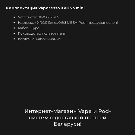
POD-системы
Комплектация Vaporesso XROS 5 mini
Ароматизаторы / Жидкость
Устройство XROS 5 MINI
Комплектующие
Картридж XROS Series 0.6Ω MESH Pod (предустановлен)
Кальяны и комплектующие
кабель Type-C
Руководство пользователя
Карточка-напоминание
Информация
Доставка и оплата
Гарантия
Блог
Адреса магазинов
Оптовые продажи
Дисконтная программа
Контакты
+375 (29) 126-36-01
cloudhouse56@gmail.com