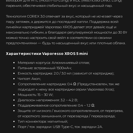
выбором для MTL (Mouth-to-Lung) и RDL (Restricted Direct Lung)
парения, обеспечивая стабильный вкус и насыщенный пар.
Технология COREX 3.0 отвечает за вкус, который не исчезает через
пару затяжек, а держится до последней капли. Поддержка всей
линейки картриджей Vaporesso XROS делает этот девайс ещё и
максимально гибким, а благодаря регулируемой мощности до 30 Вт
можно точно настроить свой вейп в соответствии со своими
предпочтениями — будь то насыщенный вкус или плотные облака.
Характеристики Vaporesso XROS 5 mini
Материал корпуса: Алюминиевый сплав;
Питание: встроенный 1500мАч;
Емкость картриджа: 2.0 / 3.0 мл (зависит от картриджа);
Чипсет: Axon;
Сопротивление картриджа: 0.4 Ω (Предустановлен, так же
подходят к нему все картриджи серии Vaporesso Xros);
Мощность: 15 – 30 W;
Интернет-Магазин Vape и Pod-
Диапазон напряжения: 3.2 – 4.2 В;
систем с доставкой по всей
Поддерживаемое сопротивление: 0.4 – 1.2 Ω;
Беларуси!
Защита: от низкого / высокого сопротивления, от перегрева,
от короткого замыкания, от перезаряда / переразряда;
Каталог
Тип коннектора: магнитный;
Порт / ток зарядки: USB Type-C, ток зарядки 2А.
Скидки/Акции