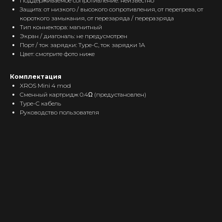
Поддерживаемое сопротивление: неизвестно
Защита: от низкого / высокого сопротивления, от перегрева, от
короткого замыкания, от перезаряда / переразряда
Тип коннектора: магнитный
Экран / диагональ: не предусмотрен
Интернет-Магазин Vape и Pod-
Порт / ток зарядки: Type-C, ток зарядки 1А
систем с доставкой по всей
Беларуси!
Цвет: смотрите фото ниже
Каталог
Комплектация
XROS Mini 4 mod
Скидки/Акции
Cменный картридж 0.4Ω (предустановлен)
POD-системы
Type-C кабель
Руководство пользователя
Ароматизаторы / Жидкость
Комплектующие
Кальяны и комплектующие
Информация
Доставка и оплата
Гарантия
Блог
Адреса магазинов