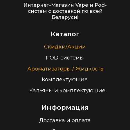
Оптовые продажи
Дисконтная программа
Контакты
+375 (29) 126-36-01
cloudhouse56@gmail.com
Заказать звонок
Принимаем к оплате
ООО “Облачный дом”
УНП 193636348
Политика конфиденциальности