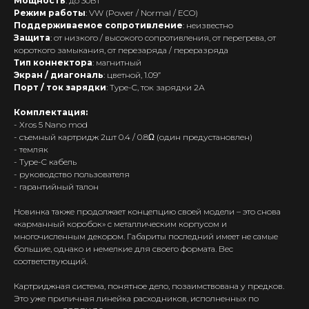
Мощность
: до 30Вт
Режим
работы
: VW (Power / Normal / ECO)
Поддерживаемое
сопротивление
: неизвестно
Защита
: от низкого / высокого сопротивления, от перегрева, от
короткого замыкания, от перезаряда / переразряда
Тип
коннектора
: магнитный
Экран
/
диагональ
: цветной, 1.09”
Порт
/
ток
зарядки
: Type-C, ток зарядки 2А
Комплектация:
- Xros 5 Nano mod
- съемный картридж 2шт 0.4 / 0.8Ω (один предустановлен)
- темляк
- Type-C кабель
- руководство пользователя
- гарантийный талон
Новинка также продолжает концепцию своей модели – это снова
«карманный коробок» с металлическим корпусом и
многочисленным декором. Габариты последний имеет не самые
большие, однако и немелкие для своего формата. Вес
соответствующий.
Картриджная система, понятное дело, позаимствована у предков.
Это уже приличная линейка расходников, исполненных по