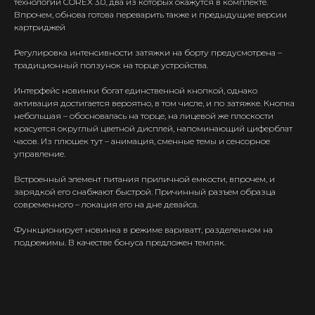
технологии COREX 3.0, два из которых окажутся в комплекте.
Впрочем, обнова готова переварить также и предыдущие версии
Интернет-Магазин Vape и Pod-
картриджей
систем с доставкой по всей
Беларуси!
Регулировка интенсивности затяжки на борту предусмотрена –
традиционный ползунок на торце устройства.
Каталог
Скидки/Акции
Интерфейс новинки богат единственной кнопкой, однако
активация достигается вероятно, в том числе, и по затяжке. Кнопка
POD-системы
небольшая – обосновалась на торце, на лицевой же плоскости
Ароматизаторы / Жидкость
красуется округлый цветной дисплей, напоминающий циферблат
часов. Из плюшек тут – анимация, сменные темы и сенсорное
Комплектующие
управление.
Кальяны и комплектующие
Встроенный элемент питания приличной емкости, впрочем, и
зарядкой его снабжают быстрой. Причинный разъем образца
Информация
современного – локация его на дне девайса.
Доставка и оплата
Функционирует новинка в режиме вариватт, разделенном на
Гарантия
подрежимы. В качестве бонуса предложен темляк.
Блог
Адреса магазинов
Оптовые продажи
Дисконтная программа