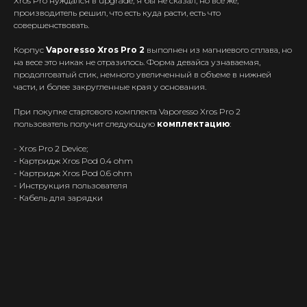
Xros Pro нуждался в upgrade, я бы не сказал, но все же,
производитель решил, что есть куда расти, есть что
совершенствовать.
Корпус
Vaporesso Xros Pro 2
выполнен из магниевого сплава, но
на весе это никак не отразилось. Форма девайса узнаваемая,
продолговатый стик, немного увеличенный в объеме в нижней
Интернет-Магазин Vape и Pod-
части, и более закругленные края у основания.
систем с доставкой по всей
Беларуси!
При покупке стартового комплекта Vaporesso Xros Pro 2
пользователь получит следующую
комплектацию
:
Каталог
Скидки/Акции
- Xros Pro 2 Device;
- Картридж Xros Pod 0.4 ohm
POD-системы
- Картридж Xros Pod 0.6 ohm
Ароматизаторы / Жидкость
- Инструкция пользователя
- Кабель для зарядки
Комплектующие
Кальяны и комплектующие
Информация
Доставка и оплата
Гарантия