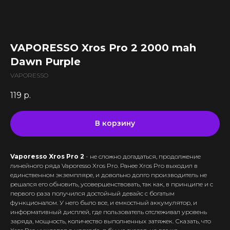
Все комплектующие
Кальяны и комплектующие
Жидкости для вейпа VLIQ
Комплектующие VAPORESSO
VLIQ Holodno Pisec
Все товары категории
Комплектующие VOOPOO
VLIQ Shock
Скидки / Акции
Кальяны
Комплектующие GEEKVAPE
VAPORESSO Xros Pro 2 2000 mah
Max Flavor Classic
Кальяны Nanosmoke
Доставка и оплата
Комплектующие SMOANT
Dawn Purple
Max Flavor Ice
Чаши для кальянов
Комплектующие RINKOE
Гарантия
Max Flavor Sour
VAPORESSO
Мундштуки для кальянов
Комплектующие ELFBAR
Max Flavor Табак
Оптовые продажи
Угли для кальянов
119
р.
Комплектующие OXVA
Дисконтная программа
GLITCH ICED OUT
Трубки для кальянов
Комплектующие Lost Vape
GLITCH NO MINT
Блог
Плиты для кальянов
АКБ (Аккумуляторы)
В корзину
GLITCH GENETIC CODE
Адреса магазинов
Щипцы для кальянов
Зарядные устройства
GLITCH RAISIN
Колбы для кальянов
Vaporesso Xros Pro 2
- не сложно догадаться, продолжение
+375 (29) 126-36-01
линейного ряда Vaporesso Xros Pro. Ранее Xros Pro выходил в
единственном экземпляре, и довольно долго производитель не
cloudhouse56@gmail.com
решался его обновить, усовершенствовать, так как, в принципе и с
первого раза получился достойный девайс с богатым
cloudhouse56@gmail.com
функционалом. У него было все, и емкостный аккумулятор, и
информативный дисплей, где пользователь отслеживал уровень
заряда, мощность, количество выполненных затяжек. Сказать, что