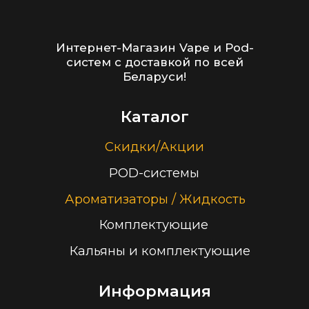
Блог
Адреса магазинов
Оптовые продажи
Дисконтная программа
Контакты
+375 (29) 126-36-01
cloudhouse56@gmail.com
Заказать звонок
Принимаем к оплате
ООО “Облачный дом”
УНП 193636348