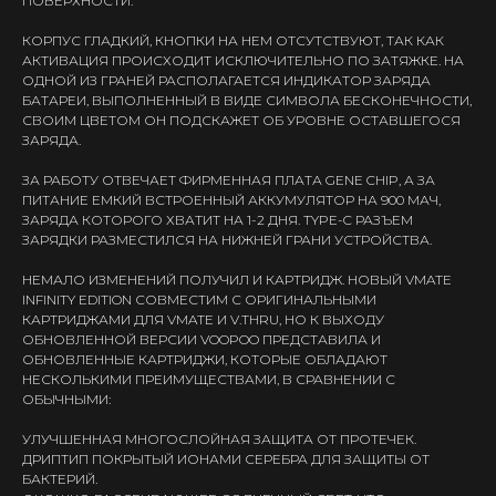
ПОВЕРХНОСТИ.
КОРПУС ГЛАДКИЙ, КНОПКИ НА НЕМ ОТСУТСТВУЮТ, ТАК КАК
АКТИВАЦИЯ ПРОИСХОДИТ ИСКЛЮЧИТЕЛЬНО ПО ЗАТЯЖКЕ. НА
ОДНОЙ ИЗ ГРАНЕЙ РАСПОЛАГАЕТСЯ ИНДИКАТОР ЗАРЯДА
БАТАРЕИ, ВЫПОЛНЕННЫЙ В ВИДЕ СИМВОЛА БЕСКОНЕЧНОСТИ,
СВОИМ ЦВЕТОМ ОН ПОДСКАЖЕТ ОБ УРОВНЕ ОСТАВШЕГОСЯ
ЗАРЯДА.
ЗА РАБОТУ ОТВЕЧАЕТ ФИРМЕННАЯ ПЛАТА GENE CHIP, А ЗА
ПИТАНИЕ ЕМКИЙ ВСТРОЕННЫЙ АККУМУЛЯТОР НА 900 МАЧ,
ЗАРЯДА КОТОРОГО ХВАТИТ НА 1-2 ДНЯ. TYPE-C РАЗЪЕМ
ЗАРЯДКИ РАЗМЕСТИЛСЯ НА НИЖНЕЙ ГРАНИ УСТРОЙСТВА.
НЕМАЛО ИЗМЕНЕНИЙ ПОЛУЧИЛ И КАРТРИДЖ. НОВЫЙ VMATE
INFINITY EDITION СОВМЕСТИМ С ОРИГИНАЛЬНЫМИ
КАРТРИДЖАМИ ДЛЯ VMATE И V.THRU, НО К ВЫХОДУ
ОБНОВЛЕННОЙ ВЕРСИИ VOOPOO ПРЕДСТАВИЛА И
ОБНОВЛЕННЫЕ КАРТРИДЖИ, КОТОРЫЕ ОБЛАДАЮТ
НЕСКОЛЬКИМИ ПРЕИМУЩЕСТВАМИ, В СРАВНЕНИИ С
ОБЫЧНЫМИ:
УЛУЧШЕННАЯ МНОГОСЛОЙНАЯ ЗАЩИТА ОТ ПРОТЕЧЕК.
ДРИПТИП ПОКРЫТЫЙ ИОНАМИ СЕРЕБРА ДЛЯ ЗАЩИТЫ ОТ
БАКТЕРИЙ.