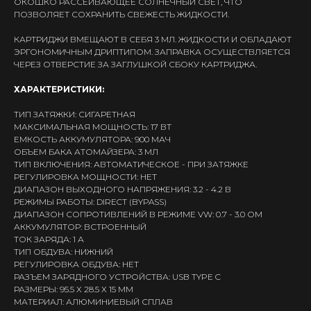
ОКОШКО РАССЕИВАЮЩЕЕ СОЛНЕЧНЫЙ СВЕТ, ЧТО
ПОЗВОЛЯЕТ СОХРАНИТЬ СВЕЖЕСТЬ ЖИДКОСТИ.
КАРТРИДЖИ ВМЕЩАЮТ В СЕБЯ 3 МЛ. ЖИДКОСТИ И ОБЛАДАЮТ
ЭРГОНОМИЧНЫМ ДРИПТИПОМ. ЗАПРАВКА ОСУЩЕСТВЛЯЕТСЯ
ЧЕРЕЗ ОТВЕРСТИЕ ЗА ЗАГЛУШКОЙ СБОКУ КАРТРИДЖА.
ХАРАКТЕРИСТИКИ:
ТИП ЗАТЯЖКИ: СИГАРЕТНАЯ
Интернет-Магазин Vape и Pod-
МАКСИМАЛЬНАЯ МОЩНОСТЬ: 17 ВТ
систем с доставкой по всей
ЕМКОСТЬ АККУМУЛЯТОРА: 900 МАЧ
Беларуси!
ОБЪЕМ БАКА АТОМАЙЗЕРА: 3 МЛ
ТИП ВКЛЮЧЕНИЯ: АВТОМАТИЧЕСКОЕ - ПРИ ЗАТЯЖКЕ
Каталог
РЕГУЛИРОВКА МОЩНОСТИ: НЕТ
ДИАПАЗОН ВЫХОДНОГО НАПРЯЖЕНИЯ: 3.2 - 4.2 В
Скидки/Акции
РЕЖИМЫ РАБОТЫ: DIRECT (BYPASS)
ДИАПАЗОН СОПРОТИВЛЕНИЙ В РЕЖИМЕ VW: 0.7 - 3.0 ОМ
POD-системы
АККУМУЛЯТОР: ВСТРОЕННЫЙ
Ароматизаторы / Жидкость
ТОК ЗАРЯДА: 1 А
ТИП ОБДУВА: НИЖНИЙ
Комплектующие
РЕГУЛИРОВКА ОБДУВА: НЕТ
Кальяны и комплектующие
РАЗЪЕМ ЗАРЯДНОГО УСТРОЙСТВА: USB TYPE C
РАЗМЕРЫ: 95.5 Х 28.5 Х 15 ММ
Информация
МАТЕРИАЛ: АЛЮМИНИЕВЫЙ СПЛАВ