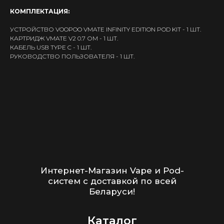
Доставка и оплата
КОМПЛЕКТАЦИЯ:
Гарантия
УСТРОЙСТВО VOOPOO VMATE INFINITY EDITION POD KIT - 1 ШТ.
Блог
КАРТРИДЖ VMATE V2 0.7 ОМ - 1 ШТ.
КАБЕЛЬ USB TYPE C - 1 ШТ.
Адреса магазинов
РУКОВОДСТВО ПОЛЬЗОВАТЕЛЯ - 1 ШТ.
Оптовые продажи
Дисконтная программа
Контакты
+375 (29) 126-36-01
cloudhouse56@gmail.com
Заказать звонок
Принимаем к оплате