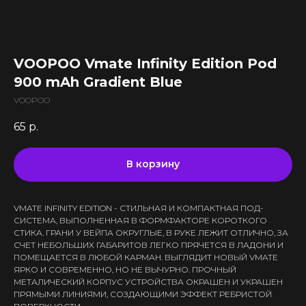
Все комплектующие
Кальяны и комплектующие
Жидкости для вейпа VLIQ
Комплектующие VAPORESSO
VLIQ Holodno Pisec
Все товары категории
Комплектующие VOOPOO
VLIQ Shock
Скидки / Акции
Кальяны
Комплектующие GEEKVAPE
VOOPOO Vmate Infinity Edition Pod
Max Flavor Classic
Кальяны Nanosmoke
Доставка и оплата
Комплектующие SMOANT
900 mAh Gradient Blue
Max Flavor Ice
Чаши для кальянов
Комплектующие RINKOE
Гарантия
Max Flavor Sour
VOOPOO
Мундштуки для кальянов
Комплектующие ELFBAR
Max Flavor Табак
Оптовые продажи
Угли для кальянов
65
р.
Комплектующие OXVA
Дисконтная программа
GLITCH ICED OUT
Трубки для кальянов
Комплектующие Lost Vape
GLITCH NO MINT
Блог
Плиты для кальянов
АКБ (Аккумуляторы)
В корзину
GLITCH GENETIC CODE
Адреса магазинов
Щипцы для кальянов
Зарядные устройства
GLITCH RAISIN
Колбы для кальянов
VMATE INFINITY EDITION - СТИЛЬНАЯ И КОМПАКТНАЯ ПОД-
+375 (29) 126-36-01
СИСТЕМА, ВЫПОЛНЕННАЯ В ФОРМФАКТОРЕ КОРОТКОГО
СТИКА. ГРАНИ У ВЕЙПА ОКРУГЛЫЕ, В РУКЕ ЛЕЖИТ ОТЛИЧНО, ЗА
cloudhouse56@gmail.com
СЧЕТ НЕБОЛЬШИХ ГАБАРИТОВ ЛЕГКО ПРЯЧЕТСЯ В ЛАДОНИ И
ПОМЕЩАЕТСЯ В ЛЮБОЙ КАРМАН. ВЫГЛЯДИТ НОВЫЙ VMATE
cloudhouse56@gmail.com
ЯРКО И СОВРЕМЕННО, НО НЕ ВЫЧУРНО. ПРОЧНЫЙ
МЕТАЛИЧЕСКИЙ КОРПУС УСТРОЙСТВА ОКРАШЕН И УКРАШЕН
ПРЯМЫМИ ЛИНИЯМИ, СОЗДАЮЩИМИ ЭФФЕКТ РЕБРИСТОЙ