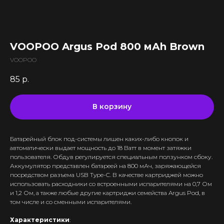
Все комплектующие
Кальяны и комплектующие
Жидкости для вейпа VLIQ
Комплектующие VAPORESSO
VLIQ Holodno Pisec
Все товары категории
Комплектующие VOOPOO
VLIQ Shock
Скидки / Акции
Кальяны
Комплектующие GEEKVAPE
VOOPOO Argus Pod 800 мАh Brown
Max Flavor Classic
Кальяны Nanosmoke
Доставка и оплата
Комплектующие SMOANT
Max Flavor Ice
VOOPOO
Чаши для кальянов
Комплектующие RINKOE
Гарантия
Max Flavor Sour
Мундштуки для кальянов
85
р.
Комплектующие ELFBAR
Max Flavor Табак
Оптовые продажи
Угли для кальянов
Комплектующие OXVA
Дисконтная программа
GLITCH ICED OUT
Трубки для кальянов
Комплектующие Lost Vape
В корзину
GLITCH NO MINT
Блог
Плиты для кальянов
АКБ (Аккумуляторы)
GLITCH GENETIC CODE
Адреса магазинов
Щипцы для кальянов
Зарядные устройства
GLITCH RAISIN
Батарейный блок под-системы лишен каких-либо кнопок и
Колбы для кальянов
автоматически выдает мощность до 18 Ватт в момент затяжки
+375 (29) 126-36-01
пользователя. Обдув регулируется специальным ползунком сбоку.
Аккумулятор представлен батареей на 800 мАч, заряжающейся
cloudhouse56@gmail.com
посредством разъема USB Type-C. В качестве картриджей можно
использовать расходники со встроенными испарителями на 0,7 Ом
cloudhouse56@gmail.com
и 1,2 Ом, а также любые другие картриджи семейства Argus Pod, в
том числе и со сменными испарителями.
Интернет-Магазин Vape и Pod-
Характеристики
:
систем с доставкой по всей