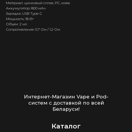
Беларуси!
Материал: цинковый сплав, PC, кожа
Аккумулятор: 800 мАч
Зарядка: USB Type-C
Каталог
Мощность: 18 Вт
Скидки/Акции
Объем: 2 мл
Сопротивление: 0,7 Ом / 1,2 Ом
POD-системы
Ароматизаторы / Жидкость
Комплектующие
Кальяны и комплектующие
Информация
Доставка и оплата
Гарантия
Блог
Адреса магазинов
Оптовые продажи
Дисконтная программа
Контакты