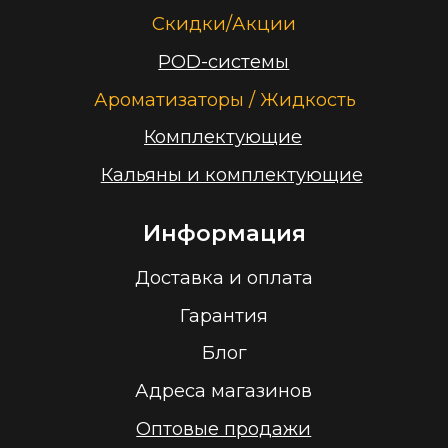
+375 (29) 126-36-01
cloudhouse56@gmail.com
Заказать звонок
Принимаем к оплате
ООО “Облачный дом”
УНП 193636348
Политика конфиденциальности
2026 г.