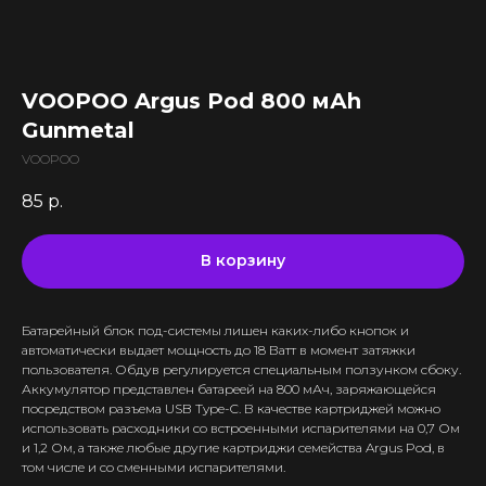
Все комплектующие
Кальяны и комплектующие
Жидкости для вейпа VLIQ
Комплектующие VAPORESSO
VLIQ Holodno Pisec
Все товары категории
Комплектующие VOOPOO
VLIQ Shock
Скидки / Акции
Кальяны
Комплектующие GEEKVAPE
VOOPOO Argus Pod 800 мАh
Max Flavor Classic
Кальяны Nanosmoke
Доставка и оплата
Комплектующие SMOANT
Gunmetal
Max Flavor Ice
Чаши для кальянов
Комплектующие RINKOE
Гарантия
Max Flavor Sour
VOOPOO
Мундштуки для кальянов
Комплектующие ELFBAR
Max Flavor Табак
Оптовые продажи
Угли для кальянов
85
р.
Комплектующие OXVA
Дисконтная программа
GLITCH ICED OUT
Трубки для кальянов
Комплектующие Lost Vape
GLITCH NO MINT
Блог
Плиты для кальянов
АКБ (Аккумуляторы)
В корзину
GLITCH GENETIC CODE
Адреса магазинов
Щипцы для кальянов
Зарядные устройства
GLITCH RAISIN
Колбы для кальянов
Батарейный блок под-системы лишен каких-либо кнопок и
+375 (29) 126-36-01
автоматически выдает мощность до 18 Ватт в момент затяжки
пользователя. Обдув регулируется специальным ползунком сбоку.
cloudhouse56@gmail.com
Аккумулятор представлен батареей на 800 мАч, заряжающейся
посредством разъема USB Type-C. В качестве картриджей можно
cloudhouse56@gmail.com
использовать расходники со встроенными испарителями на 0,7 Ом
и 1,2 Ом, а также любые другие картриджи семейства Argus Pod, в
том числе и со сменными испарителями.
Интернет-Магазин Vape и Pod-