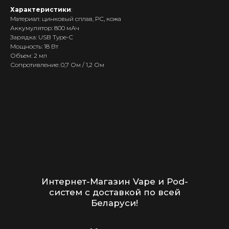
систем с доставкой по всей
Характеристики
:
Беларуси!
Материал: цинковый сплав, PC, кожа
Аккумулятор: 800 мАч
Каталог
Зарядка: USB Type-C
Мощность: 18 Вт
Скидки/Акции
Объем: 2 мл
Сопротивление: 0,7 Ом / 1,2 Ом
POD-системы
Ароматизаторы / Жидкость
Комплектующие
Кальяны и комплектующие
Информация
Доставка и оплата
Гарантия
Блог
Адреса магазинов
Оптовые продажи
Дисконтная программа