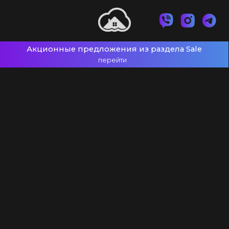
Акционные предложения из раздела Sale
перейти
POD-системы
Все POD-системы
VOOPOO
Geek Vape
Lost Vape
Smoant
Upends
Uwell
Vaporesso
Жидкости для вейпа
Все товары категории
Комплектующие к POD
Жидкости для вейпа Glitch Sauce