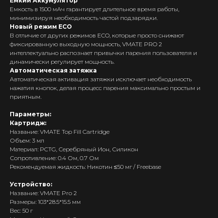
Емкий Аккумулятор
Емкость в 1500 мАч гарантирует длительное время работы,
минимизируя необходимость частой подзарядки.
Новый режим ECO
В отличие от других режимов ECO, которые просто снижают
фиксированную выходную мощность, VMATE PRO 2
интеллектуально распознает привычки парения пользователя и
динамически регулирует мощность.
Автоматическая затяжка
Автоматическая активация затяжки исключает необходимость
нажатия кнопок, делая процесс парения максимально простым и
приятным.
Параметры:
Картридж:
Название: VMATE Top Fill Cartridge
Объем: 3 мл
Интернет-Магазин Vape и Pod-
Материал: PCTG, Серебряный Ион, Силикон
систем с доставкой по всей
Беларуси!
Сопротивление: 0.4 Ом, 0.7 Ом
Рекомендуемая жидкость: Никотин ≤50 мг / Freebase
Каталог
Устройство:
Скидки/Акции
Название: VMATE Pro 2
Размеры: 103*28.5*15.5 мм
POD-системы
Вес: 50 г