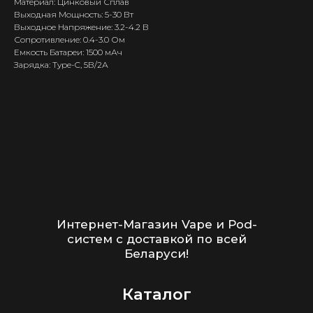
Ароматизаторы / Жидкость
Материал: Цинковый Сплав
Выходная Мощность: 5-30 Вт
Комплектующие
Выходное Напряжение: 3.2-4.2 В
Кальяны и комплектующие
Сопротивление: 0.4-3.0 Ом
Емкость Батареи: 1500 мАч
Зарядка: Type-C, 5В/2А
Информация
Доставка и оплата
Гарантия
Блог
Адреса магазинов
Оптовые продажи
Дисконтная программа
Контакты
+375 (29) 126-36-01
cloudhouse56@gmail.com