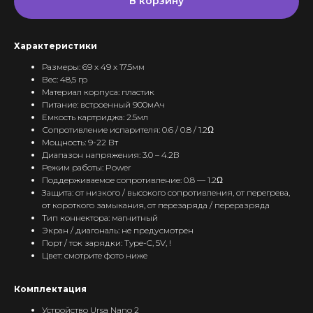
В корзину
Характеристики
Размеры: 69 х 49 х 17.5мм
Вес: 48,5 гр
Материал корпуса: пластик
Питание: встроенный 900мАч
Емкость картриджа: 2.5мл
Сопротивление испарителя: 0.6 / 0.8 / 1.2Ω
Мощность: 9-22 Вт
Диапазон напряжения: 3.0 – 4.2В
Режим работы: Power
Поддерживаемое сопротивление: 0.8 — 1.2Ω
Защита: от низкого / высокого сопротивления, от перегрева,
от короткого замыкания, от перезаряда / переразряда
Тип коннектора: магнитный
Экран / диагональ: не предусмотрен
Порт / ток зарядки: Type-C, 5V, !
Цвет: смотрите фото ниже
Комплектация
Устройство Ursa Nano 2