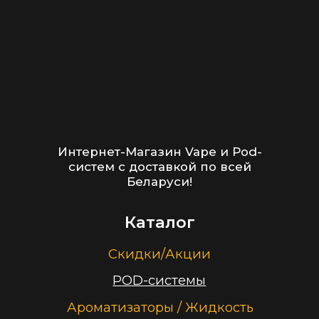
+375 (29) 126-36-01
cloudhouse56@gmail.com
Заказать звонок
Принимаем к оплате
ООО “Облачный дом”
УНП 193636348
Политика конфиденциальности
2026 г.