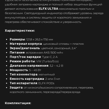
удобная заправка картриджа и полный набор защитных функций
делают использование
ELFX ULTRA
максимально простым и
безопасным. Светодиодный индикатор отображает уровень заряда
аккумулятора, а системы защиты от короткого замыкания и
перегрева обеспечивают спокойствие и уверенность.
Характеристики:
Размеры
: 121,8 х 26,5 х 17,6 мм
Материал
корпуса
: цинковый сплавы + пластик
Экран/диагональ
: цветной, сенсорный, 2,4”
Питание
: встроенная АКБ 1500 мАч
Порт/ток зарядки
: Type-C, 2 А
Режим
работы
: VW (Turbo/Eco)
Диапазон напряжения
: 3,2 – 4,2 В
Мощность
: 5 – 45 Вт
Тип
коннектора
: магнитный
Емкость
картриджа
: 2 или 3 мл
Тип испарителя
: ELFX PODs
Защита
: от низкого/высокого сопротивления, перегрева,
короткого замыкания, перезаряда/переразряда
Комплектация: