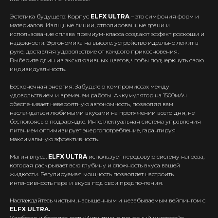
Эстетика будущего: Корпус
ELFX ULTRA
– это симфония форм и
материалов. Изящные линии, отполированные грани и
использование сплава премиум-класса создают эффект роскоши и
надежности. Эргономика на высоте: устройство идеально лежит в
руке, доставляя удовольствие от каждого прикосновения.
Выберите один из эксклюзивных цветов, чтобы подчеркнуть свою
индивидуальность.
Бесконечная энергия: Забудьте о компромиссах между
удовольствием и временем работы. Аккумулятор на 1500мАч
обеспечивает невероятную автономность, позволяя вам
наслаждаться любимыми вкусами на протяжении всего дня, не
беспокоясь о подзарядке. Интеллектуальная система управления
питанием оптимизирует энергопотребление, гарантируя
максимальную эффективность.
Магия вкуса:
ELFX ULTRA
использует передовую систему нагрева,
которая раскрывает всю глубину и сложность вкуса вашей
жидкости. Регулируемая мощность позволяет настроить
интенсивность пара и вкуса под свои предпочтения.
Наслаждайтесь чистым, насыщенным и незабываемым вейпингом с
ELFX ULTRA.
Удобство и безопасность: Интуитивно понятный интерфейс,