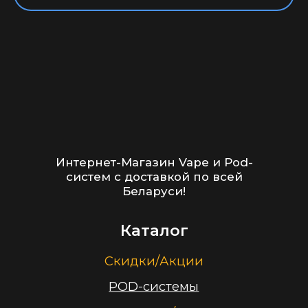
+375 (29) 126-36-01
cloudhouse56@gmail.com
Заказать звонок
Принимаем к оплате
ООО “Облачный дом”
УНП 193636348
Политика конфиденциальности
2026 г.