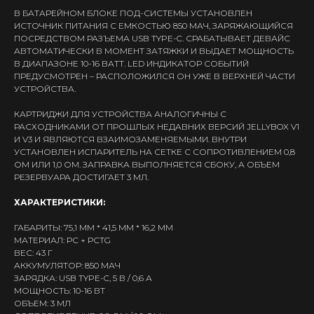
В БАТАРЕЙНОМ БЛОКЕ ПОД-СИСТЕМЫ УСТАНОВЛЕН
ИСТОЧНИК ПИТАНИЯ С ЕМКОСТЬЮ 850 МАЧ, ЗАРЯЖАЮЩИЙСЯ
ПОСРЕДСТВОМ РАЗЪЕМА USB TYPE-C. СРАБАТЫВАЕТ ДЕВАЙС
АВТОМАТИЧЕСКИ В МОМЕНТ ЗАТЯЖКИ И ВЫДАЕТ МОЩНОСТЬ
В ДИАПАЗОНЕ 10-16 ВАТТ. LED ИНДИКАТОР СОБЫТИЙ
ПРЕДУСМОТРЕН – РАСПОЛОЖИЛСЯ ОН УЖЕ В ВЕРХНЕЙ ЧАСТИ
УСТРОЙСТВА.
КАРТРИДЖИ ДЛЯ УСТРОЙСТВА АНАЛОГИЧНЫ С
РАСХОДНИКАМИ ОТ ПРОШЛЫХ НЕДАВНИХ ВЕРСИЙ JELLYBOX V1
И V3 И ЯВЛЯЮТСЯ ВЗАИМОЗАМЕНЯЕМЫМИ. ВНУТРИ
УСТАНОВЛЕН ИСПАРИТЕЛЬ НА СЕТКЕ С СОПРОТИВЛЕНИЕМ 0,8
ОМ ИЛИ 1,0 ОМ. ЗАПРАВКА ВЫПОЛНЯЕТСЯ СБОКУ, А ОБЪЕМ
РЕЗЕРВУАРА ДОСТИГАЕТ 3 МЛ.
ХАРАКТЕРИСТИКИ:
ГАБАРИТЫ: 75,1 ММ * 41,5 ММ * 16,2 ММ
МАТЕРИАЛ: PC + PCTG
ВЕС: 43 Г
АККУМУЛЯТОР: 850 МАЧ
ЗАРЯДКА: USB TYPE-C, 5 В / 0,6 А
МОЩНОСТЬ: 10-16 ВТ
ОБЪЕМ: 3 МЛ