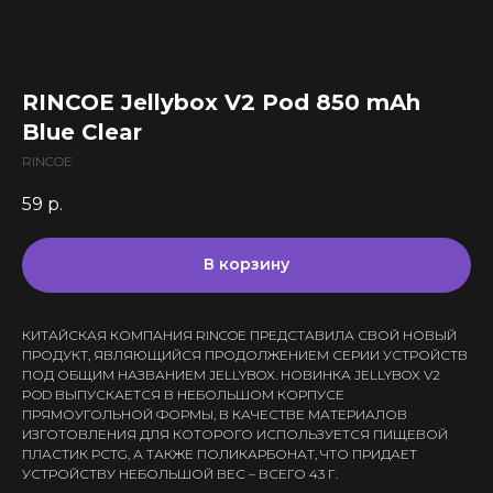
Все комплектующие
Кальяны и комплектующие
Жидкости для вейпа VLIQ
Комплектующие VAPORESSO
VLIQ Holodno Pisec
Все товары категории
Комплектующие VOOPOO
VLIQ Shock
Скидки / Акции
Кальяны
Комплектующие GEEKVAPE
RINCOE Jellybox V2 Pod 850 mAh
Max Flavor Classic
Кальяны Nanosmoke
Доставка и оплата
Комплектующие SMOANT
Blue Clear
Max Flavor Ice
Чаши для кальянов
Комплектующие RINKOE
Гарантия
Max Flavor Sour
RINCOE
Мундштуки для кальянов
Комплектующие ELFBAR
Max Flavor Табак
Оптовые продажи
Угли для кальянов
59
р.
Комплектующие OXVA
Дисконтная программа
GLITCH ICED OUT
Трубки для кальянов
Комплектующие Lost Vape
GLITCH NO MINT
Блог
Плиты для кальянов
АКБ (Аккумуляторы)
В корзину
GLITCH GENETIC CODE
Адреса магазинов
Щипцы для кальянов
Зарядные устройства
GLITCH RAISIN
Колбы для кальянов
КИТАЙСКАЯ КОМПАНИЯ RINCOE ПРЕДСТАВИЛА СВОЙ НОВЫЙ
+375 (29) 126-36-01
ПРОДУКТ, ЯВЛЯЮЩИЙСЯ ПРОДОЛЖЕНИЕМ СЕРИИ УСТРОЙСТВ
ПОД ОБЩИМ НАЗВАНИЕМ JELLYBOX. НОВИНКА JELLYBOX V2
cloudhouse56@gmail.com
POD ВЫПУСКАЕТСЯ В НЕБОЛЬШОМ КОРПУСЕ
ПРЯМОУГОЛЬНОЙ ФОРМЫ, В КАЧЕСТВЕ МАТЕРИАЛОВ
cloudhouse56@gmail.com
ИЗГОТОВЛЕНИЯ ДЛЯ КОТОРОГО ИСПОЛЬЗУЕТСЯ ПИЩЕВОЙ
ПЛАСТИК PCTG, А ТАКЖЕ ПОЛИКАРБОНАТ, ЧТО ПРИДАЕТ
УСТРОЙСТВУ НЕБОЛЬШОЙ ВЕС – ВСЕГО 43 Г.