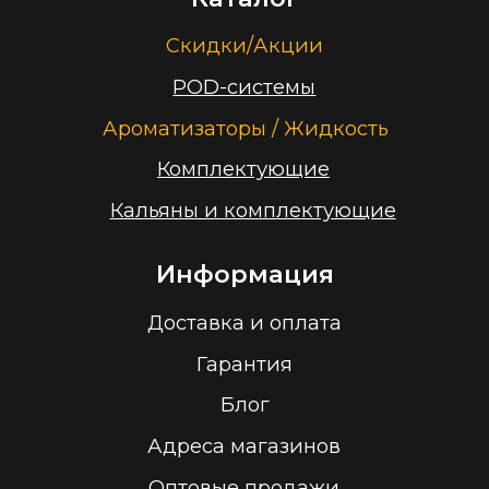
Контакты
+375 (29) 126-36-01
cloudhouse56@gmail.com
Заказать звонок
Принимаем к оплате
ООО “Облачный дом”
УНП 193636348
Политика конфиденциальности
2026 г.