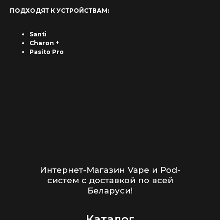
систем с доставкой по всей
ПОДХОДЯТ К УСТРОЙСТВАМ:
Беларуси!
Каталог
Santi
Charon +
Скидки/Акции
Pasito Pro
POD-системы
Ароматизаторы / Жидкость
Комплектующие
Кальяны и комплектующие
Информация
Доставка и оплата
Гарантия
Блог
Адреса магазинов
Оптовые продажи
Дисконтная программа