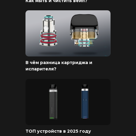
Как мыть и чистить вейп?
Информация
Доставка и оплата
Гарантия
Блог
Адреса магазинов
Оптовые продажи
Дисконтная программа
В чём разница картриджа и
Контакты
испарителя?
+375 (29) 126-36-01
cloudhouse56@gmail.com
Заказать звонок
ТОП устройств в 2025 году
Принимаем к оплате