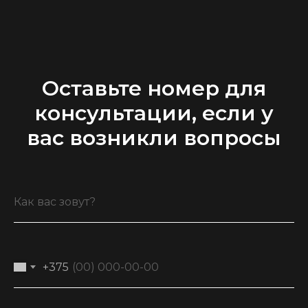
ООО “Облачный дом”
УНП 193636348
Политика конфиденциальности
Оставьте номер для
2026 г.
консультации, если у
вас возникли вопросы
+375