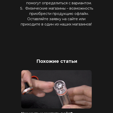
помогут определиться с вариантом.
Физические магазины – возможность
приобрести продукцию офлайн.
Оставляйте заявку на сайте или
приходите в один из наших магазинов!
Интернет-Магазин Vape и Pod-
систем с доставкой по всей
Беларуси!
Похожие статьи
Каталог
Скидки/Акции
POD-системы
Ароматизаторы / Жидкость
Комплектующие
Кальяны и комплектующие