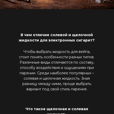
Все комплектующие
Кальяны и комплектующие
Жидкости для вейпа VLIQ
Комплектующие VAPORESSO
VLIQ Holodno Pisec
Все товары категории
Комплектующие VOOPOO
VLIQ Shock
Скидки / Акции
Кальяны
Комплектующие GEEKVAPE
Max Flavor Classic
Кальяны Nanosmoke
Доставка и оплата
Комплектующие SMOANT
Max Flavor Ice
Чаши для кальянов
Комплектующие RINKOE
В чем отличие солевой и щелочной
Гарантия
Max Flavor Sour
Мундштуки для кальянов
жидкости для электронных сигарет?
Комплектующие ELFBAR
Max Flavor Табак
Оптовые продажи
Угли для кальянов
Комплектующие OXVA
Дисконтная программа
GLITCH ICED OUT
Чтобы выбрать жидкость для вейпа,
Трубки для кальянов
Комплектующие Lost Vape
GLITCH NO MINT
Блог
стоит понять особенности разных типов.
Плиты для кальянов
АКБ (Аккумуляторы)
GLITCH GENETIC CODE
Различные виды отличаются по составу,
Адреса магазинов
Щипцы для кальянов
Зарядные устройства
GLITCH RAISIN
способу воздействия и ощущениям при
Колбы для кальянов
парении. Среди наиболее популярных –
солевая и щелочная
жидкость. Зная
+375 (29) 126-36-01
разницу между ними, проще выбрать
cloudhouse56@gmail.com
вариант под свой стиль парения.
cloudhouse56@gmail.com
Что такое щелочная и солевая