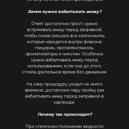
Все комплектующие
Кальяны и комплектующие
Жидкости для вейпа VLIQ
Комплектующие VAPORESSO
Зачем нужно взбалтывать жижу?
VLIQ Holodno Pisec
Все товары категории
Комплектующие VOOPOO
VLIQ Shock
Ответ достаточно прост: нужно
Скидки / Акции
Кальяны
Комплектующие GEEKVAPE
Max Flavor Classic
встряхивать жижу перед заправкой,
Кальяны Nanosmoke
Доставка и оплата
Комплектующие SMOANT
Max Flavor Ice
чтобы снова смешать все компоненты,
Чаши для кальянов
Комплектующие RINKOE
Гарантия
Max Flavor Sour
которые находятся внутри флакона:
Мундштуки для кальянов
Комплектующие ELFBAR
глицерин, пропиленгликоль,
Max Flavor Табак
Оптовые продажи
Угли для кальянов
Комплектующие OXVA
ароматизаторы и никотин. Особенно
Дисконтная программа
GLITCH ICED OUT
Трубки для кальянов
нужно взбалтывать жижу перед
Комплектующие Lost Vape
GLITCH NO MINT
Блог
использованием, если она до этого
Плиты для кальянов
АКБ (Аккумуляторы)
GLITCH GENETIC CODE
Адреса магазинов
стояла длительное время без движения.
Щипцы для кальянов
Зарядные устройства
GLITCH RAISIN
Колбы для кальянов
На саму процедуру уходит не много
+375 (29) 126-36-01
времени, достаточно пару-тройку раз
взбалтывать жижу перед заправкой в
cloudhouse56@gmail.com
картридж.
cloudhouse56@gmail.com
Почему так происходит?
При статичном положении жидкости