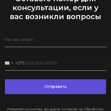
Дисконтная программа
консультации, если у
вас возникли вопросы
Контакты
+375 (29) 126-36-01
cloudhouse56@gmail.com
Заказать звонок
+375
Принимаем к оплате
Отправить
ООО “Облачный дом”
УНП 193636348
Политика конфиденциальности
2026 г.
Нажимая на кнопку, вы даете согласие на обработку