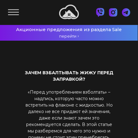
Акционные предложения из раздела Sale
перейти
Главная
Блог
/
/
POD-системы
Зачем взбалтывать жижу перед заправкой?
Все POD-системы
VOOPOO
Geek Vape
Lost Vape
ЗАЧЕМ ВЗБАЛТЫВАТЬ ЖИЖУ ПЕРЕД
Smoant
ЗАПРАВКОЙ?
Upends
«Перед употреблением взболтать» –
Uwell
надпись, которую часто можно
Vaporesso
встретить на флаконе с жидкостью. Но
далеко не все придают ей значения,
Жидкости для вейпа
даже если знают зачем это
рекомендуется сделать. В этой статье
Все товары категории
Комплектующие к POD
мы разберемся для чего это нужно и
Жидкости для вейпа Glitch Sauce
почему не стоит этим пренебрегать.